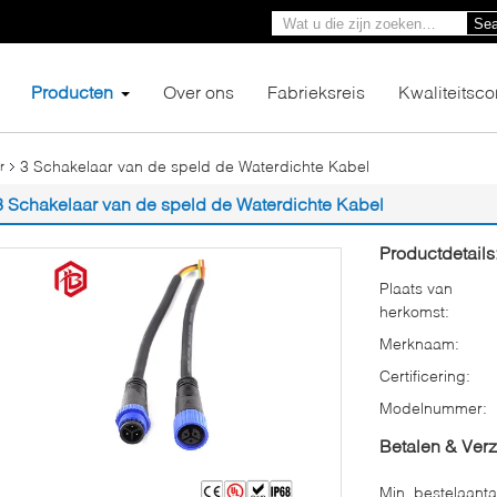
Sea
Producten
Over ons
Fabrieksreis
Kwaliteitsco
3 Schakelaar van de speld de Waterdichte Kabel
r
3 Schakelaar van de speld de Waterdichte Kabel
Productdetails
Plaats van
herkomst:
Merknaam:
Certificering:
Modelnummer:
Betalen & Ver
Min. bestelaanta