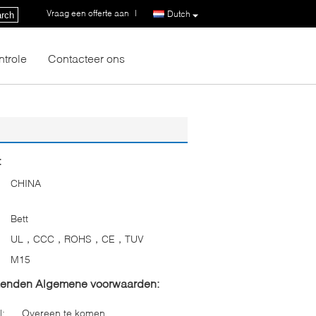
Vraag een offerte aan
|
Dutch
rch
ntrole
Contacteer ons
:
CHINA
Bett
UL，CCC，ROHS，CE，TUV
M15
zenden Algemene voorwaarden:
l:
Overeen te komen