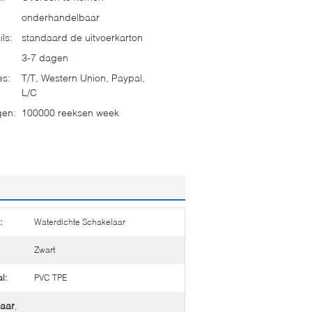
onderhandelbaar
ls:
standaard de uitvoerkarton
3-7 dagen
es:
T/T, Western Union, Paypal,
L/C
gen:
100000 reeksen week
:
Waterdichte Schakelaar
Zwart
l:
PVC TPE
laar
,