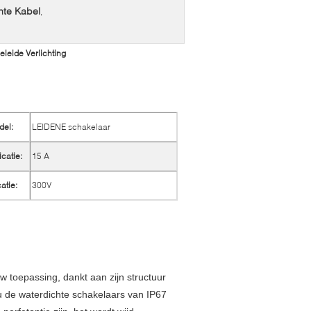
hte Kabel
,
leide Verlichting
del:
LEIDENE schakelaar
icatie:
15 A
atie:
300V
w toepassing, dankt aan zijn structuur
 u de waterdichte schakelaars van IP67