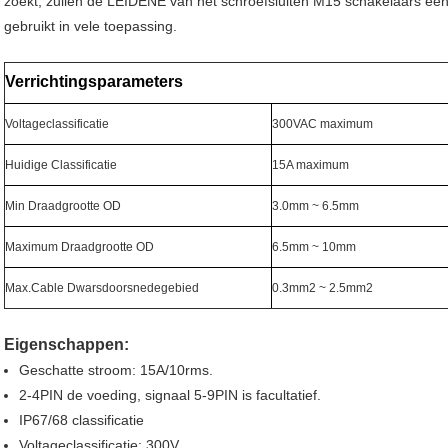
zoekt, zullen de LEIDENE van het schroefsluiten M15 schakelaars een p
gebruikt in vele toepassing.
Verrichtingsparameters
Voltageclassificatie
300VAC maximum
Huidige Classificatie
15A maximum
Min Draadgrootte OD
3.0mm ~ 6.5mm
Maximum Draadgrootte OD
6.5mm ~ 10mm
Max.Cable Dwarsdoorsnedegebied
0.3mm2 ~ 2.5mm2
Eigenschappen:
Geschatte stroom: 15A/10rms.
2-4PIN de voeding, signaal 5-9PIN is facultatief.
IP67/68 classificatie
Voltageclassificatie: 300V