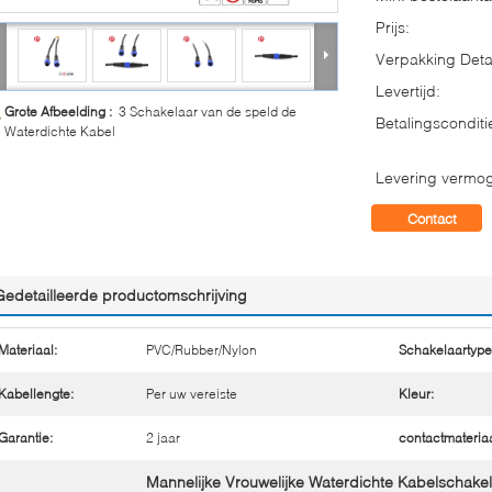
Prijs:
Verpakking Detai
Levertijd:
Grote Afbeelding :
3 Schakelaar van de speld de
Betalingsconditi
Waterdichte Kabel
Levering vermo
Contact
Gedetailleerde productomschrijving
Materiaal:
PVC/Rubber/Nylon
Schakelaartype
Kabellengte:
Per uw vereiste
Kleur:
Garantie:
2 jaar
contactmateriaa
Mannelijke Vrouwelijke Waterdichte Kabelschake