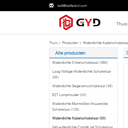
bett@bettelect.com
Thuis
Thuis
Producten
Waterdichte Kabelschakelaa
Alle producten
Waterdichte Cirkelschakelaar
(386)
Laag Voltage Waterdichte Schakelaar
(56)
Waterdichte Gegevensschakelaar
(38)
E27 Lamphouder
(53)
Waterdichte Mannelijke Vrouwelijke
Schakelaar
(126)
Waterdichte Kabelschakelaar
(93)
Het waterdichte Comité zet Schakelaar