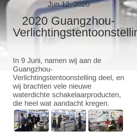
SITEMAP
Jun 12, 2020
2020 Guangzhou-
PRIVACY
Verlichtingstentoonstelli
POLICY
In 9 Juni, namen wij aan de
Guangzhou-
Verlichtingstentoonstelling deel, en
wij brachten vele nieuwe
waterdichte schakelaarproducten,
die heel wat aandacht kregen.