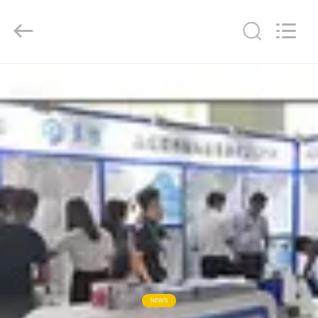
Bett
Electronic
Co.,
Ltd..
All
Rights
Reserved.
HUIS
PRODUCTEN
ONGEVEER
ONS
FABRIEKSREIS
KWALITEITSCONTROLE
NEWS