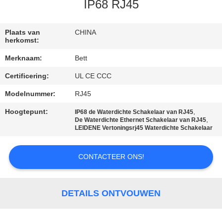
SITEMAP
IP68 RJ45
PRIVACY
Plaats van
CHINA
herkomst:
POLICY
Merknaam:
Bett
Certificering:
UL CE CCC
Modelnummer:
RJ45
Hoogtepunt:
,
IP68 de Waterdichte Schakelaar van RJ45
,
De Waterdichte Ethernet Schakelaar van RJ45
LEIDENE Vertoningsrj45 Waterdichte Schakelaar
CONTACTEER ONS!
DETAILS ONTVOUWEN