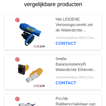
vergelijkbare producten
Het LEIDENE
Vertoningscomité zet
de Waterdichte
Schakelaar van IP67
onderhandelbaar MOQ:Overeen te komen
op IP68 RJ45
CONTACT
Snelle
Balanssluitenrj45
Waterdichte Ethernet
Schakelaar
onderhandelbaar MOQ:Overeen te komen
CONTACT
Pvc/de
Rubberschakelaar van