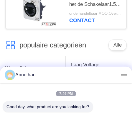
het de Schakelaar1.5a
Ethernet Waterdichte
onderhandelbaar MOQ:Overeen te komen
schot van 36V RJ45
CONTACT
Waterdichte
populaire categorieën
Alle
Laag Voltage
Waterdichte
Waterdichte
Cirkelschakelaar
Anne han
Schakelaar
7:46 PM
Waterdichte
E27 Lamphouder
Gegevensschakelaar
Good day, what product are you looking for?
Waterdichte
Mannelijke
Waterdichte