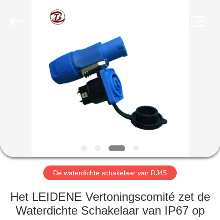
Bett
Electronic
Co.,
Ltd..
All
Rights
Reserved.
HUIS
PRODUCTEN
ONGEVEER
ONS
FABRIEKSREIS
De waterdichte schakelaar van RJ45
KWALITEITSCONTROLE
Het LEIDENE Vertoningscomité zet de
Waterdichte Schakelaar van IP67 op