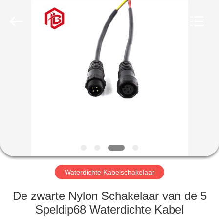
Bett
Electronic
Co.,
Ltd..
All
Rights
Reserved.
HUIS
PRODUCTEN
ONGEVEER
ONS
FABRIEKSREIS
Waterdichte Kabelschakelaar
KWALITEITSCONTROLE
De zwarte Nylon Schakelaar van de 5
Speldip68 Waterdichte Kabel