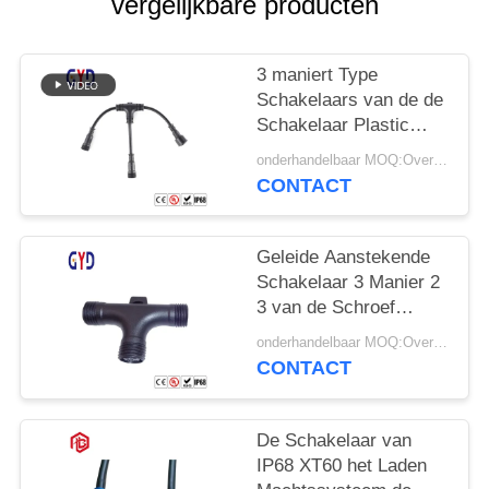
vergelijkbare producten
3 maniert Type
Schakelaars van de de
Schakelaar Plastic
Elektrodraad van de
onderhandelbaar MOQ:Overeen te komen
Splitsers de
CONTACT
Waterdichte Kabel
Geleide Aanstekende
Schakelaar 3 Manier 2
3 van de Schroef
Waterdichte Kabel 4
onderhandelbaar MOQ:Overeen te komen
Speldt Type
CONTACT
De Schakelaar van
IP68 XT60 het Laden