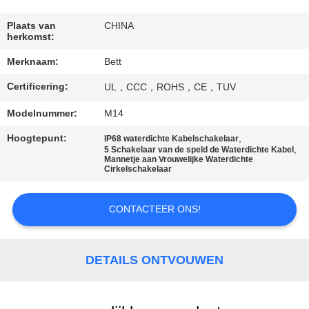
SITEMAP
Plaats van
CHINA
herkomst:
PRIVACY
Merknaam:
Bett
POLICY
Certificering:
UL，CCC，ROHS，CE，TUV
Modelnummer:
M14
Hoogtepunt:
,
IP68 waterdichte Kabelschakelaar
,
5 Schakelaar van de speld de Waterdichte Kabel
Mannetje aan Vrouwelijke Waterdichte
Cirkelschakelaar
CONTACTEER ONS!
DETAILS ONTVOUWEN