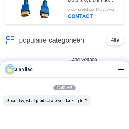
Machtssysteem de
Waterdichte
onderhandelbaar MOQ:Overeen te komen
Contactdoos van de
CONTACT
Kabelstop
populaire categorieën
Alle
Laag Voltage
Waterdichte
Waterdichte
Cirkelschakelaar
alan liao
Schakelaar
12:51 AM
Waterdichte
E27 Lamphouder
Gegevensschakelaar
Good day, what product are you looking for?
Waterdichte
Mannelijke
Waterdichte
Vrouwelijke
Kabelschakelaar