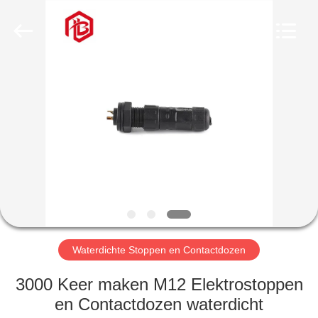
Bett
Electronic
Co.,
Ltd..
All
Rights
Reserved.
HUIS
PRODUCTEN
ONGEVEER
ONS
FABRIEKSREIS
Waterdichte Stoppen en Contactdozen
KWALITEITSCONTROLE
3000 Keer maken M12 Elektrostoppen
en Contactdozen waterdicht