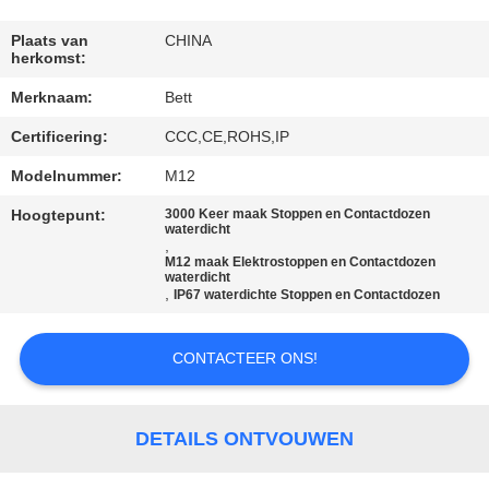
SITEMAP
Plaats van
CHINA
herkomst:
PRIVACY
Merknaam:
Bett
POLICY
Certificering:
CCC,CE,ROHS,IP
Modelnummer:
M12
Hoogtepunt:
3000 Keer maak Stoppen en Contactdozen
waterdicht
,
M12 maak Elektrostoppen en Contactdozen
waterdicht
,
IP67 waterdichte Stoppen en Contactdozen
CONTACTEER ONS!
DETAILS ONTVOUWEN