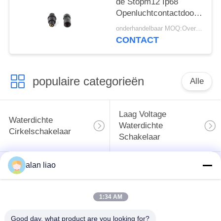
de Stopm12 Ip68
Openluchtcontactdoos
van Pin Waterproof
onderhandelbaar MOQ:Overeen te komen
240v
CONTACT
populaire categorieën
Alle
Laag Voltage
Waterdichte
Waterdichte
Cirkelschakelaar
Schakelaar
alan liao
Waterdichte
E27 Lamphouder
Gegevensschakelaar
1:34 AM
Waterdichte
Mannelijke
Waterdichte
Good day, what product are you looking for?