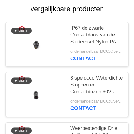
vergelijkbare producten
IP67 de zwarte
Contactdoos van de
Soldeersel Nylon PA66
Openlucht Waterdichte
onderhandelbaar MOQ:Overeen te komen
Stop
CONTACT
3 speldccc Waterdichte
Stoppen en
Contactdozen 60V aan
het Nylon Materiaal
onderhandelbaar MOQ:Overeen te komen
van 110V
CONTACT
Weerbestendige Drie