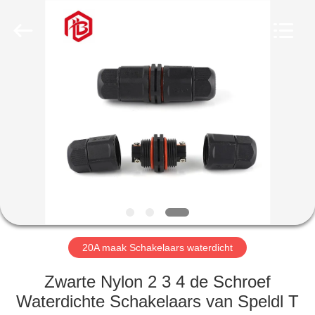
Bett
Electronic
Co.,
Ltd..
All
Rights
Reserved.
HUIS
PRODUCTEN
ONGEVEER
ONS
FABRIEKSREIS
20A maak Schakelaars waterdicht
KWALITEITSCONTROLE
Zwarte Nylon 2 3 4 de Schroef
Waterdichte Schakelaars van Speldl T