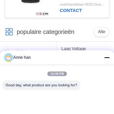
Schakelaars waterdicht
onderhandelbaar MOQ:Overeen te komen
CONTACT
populaire categorieën
Alle
Laag Voltage
Waterdichte
Waterdichte
Cirkelschakelaar
Anne han
Schakelaar
12:46 PM
Waterdichte
E27 Lamphouder
Gegevensschakelaar
Good day, what product are you looking for?
Waterdichte
Mannelijke
Waterdichte
Vrouwelijke
Kabelschakelaar