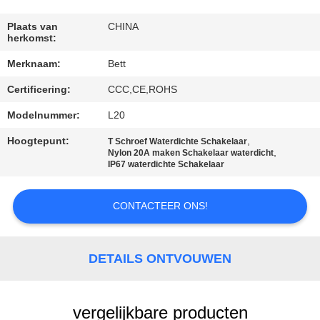
SITEMAP
Plaats van
CHINA
herkomst:
PRIVACY
Merknaam:
Bett
POLICY
Certificering:
CCC,CE,ROHS
Modelnummer:
L20
Hoogtepunt:
,
T Schroef Waterdichte Schakelaar
,
Nylon 20A maken Schakelaar waterdicht
IP67 waterdichte Schakelaar
CONTACTEER ONS!
DETAILS ONTVOUWEN
vergelijkbare producten