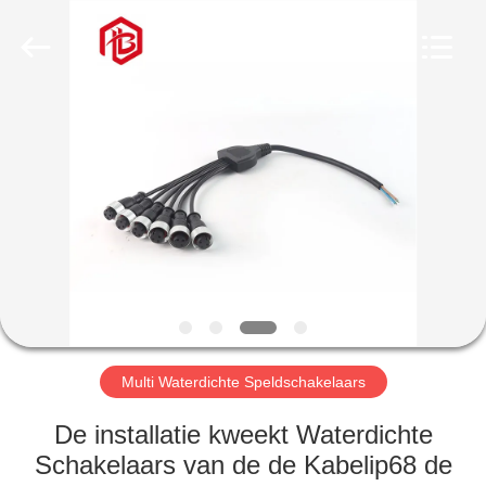
Bett
Electronic
Co.,
Ltd..
All
Rights
Reserved.
HUIS
PRODUCTEN
ONGEVEER
ONS
FABRIEKSREIS
Multi Waterdichte Speldschakelaars
KWALITEITSCONTROLE
De installatie kweekt Waterdichte
Schakelaars van de de Kabelip68 de