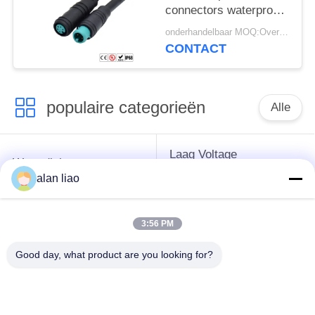
connectors waterproof
IP66 IP65
onderhandelbaar MOQ:Overeen te komen
CONTACT
populaire categorieën
Alle
Laag Voltage
Waterdichte
Waterdichte
Cirkelschakelaar
alan liao
Schakelaar
3:56 PM
Waterdichte
E27 Lamphouder
Gegevensschakelaar
Good day, what product are you looking for?
Waterdichte
Mannelijke
Waterdichte