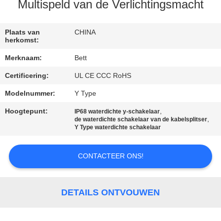
SITEMAP
Multispeld van de Verlichtingsmacht
PRIVACY
Plaats van
CHINA
herkomst:
POLICY
Merknaam:
Bett
Certificering:
UL CE CCC RoHS
Modelnummer:
Y Type
Hoogtepunt:
,
IP68 waterdichte y-schakelaar
,
de waterdichte schakelaar van de kabelsplitser
Y Type waterdichte schakelaar
CONTACTEER ONS!
DETAILS ONTVOUWEN