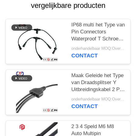
vergelijkbare producten
IP68 multi het Type van
Pin Connectors
Waterproof T Schroef
Geschikte Assemblage
onderhandelbaar MOQ:Overeen te komen
CONTACT
Maak Geleide het Type
van Draadsplitser Y
Uitbreidingskabel 2 Pin
Wire Connectors
onderhandelbaar MOQ:Overeen te komen
waterdicht
CONTACT
2 3 4 Speld M6 M8
Auto Multipin