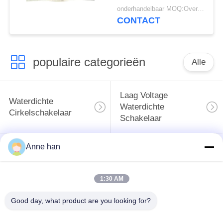
de Elektroschakelaars
onderhandelbaar MOQ:Overeen te komen
waterdicht
CONTACT
populaire categorieën
Alle
Laag Voltage
Waterdichte
Waterdichte
Cirkelschakelaar
Schakelaar
Anne han
Waterdichte
E27 Lamphouder
Gegevensschakelaar
1:30 AM
Waterdichte
Mannelijke
Waterdichte
Good day, what product are you looking for?
Vrouwelijke
Kabelschakelaar