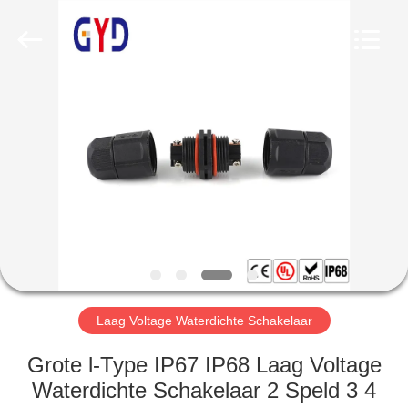
Bett
Electronic
Co.,
Ltd..
All
Rights
Reserved.
HUIS
PRODUCTEN
ONGEVEER
ONS
FABRIEKSREIS
Laag Voltage Waterdichte Schakelaar
KWALITEITSCONTROLE
Grote l-Type IP67 IP68 Laag Voltage
Waterdichte Schakelaar 2 Speld 3 4