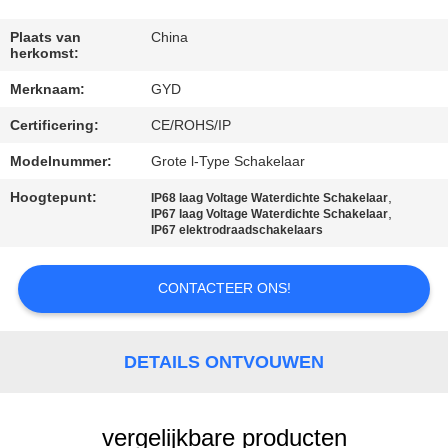
SITEMAP
Plaats van
China
herkomst:
PRIVACY
Merknaam:
GYD
POLICY
Certificering:
CE/ROHS/IP
Modelnummer:
Grote l-Type Schakelaar
Hoogtepunt:
,
IP68 laag Voltage Waterdichte Schakelaar
,
IP67 laag Voltage Waterdichte Schakelaar
IP67 elektrodraadschakelaars
CONTACTEER ONS!
DETAILS ONTVOUWEN
vergelijkbare producten