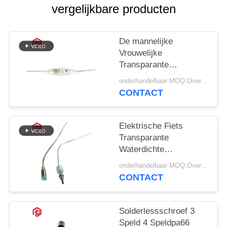
vergelijkbare producten
De mannelijke
Vrouwelijke
Transparante
Waterdichte
onderhandelbaar MOQ:Overeen te komen
gelijkstroom
CONTACT
Schakelaars van 5A
voor Elektrische Fiets
Elektrische Fiets
Transparante
Waterdichte
Gelijkstroom Jack Ip
onderhandelbaar MOQ:Overeen te komen
65 Machtsschakelaar
CONTACT
Solderlessschroef 3
Speld 4 Speldpa66