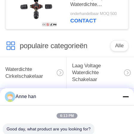
Waterdichte
gelijkstroom
onderhandelbaar MOQ:500
Schakelaars
CONTACT
populaire categorieën
Alle
Laag Voltage
Waterdichte
Waterdichte
Cirkelschakelaar
Schakelaar
Anne han
Waterdichte
E27 Lamphouder
Gegevensschakelaar
6:13 PM
Waterdichte
Mannelijke
Waterdichte
Good day, what product are you looking for?