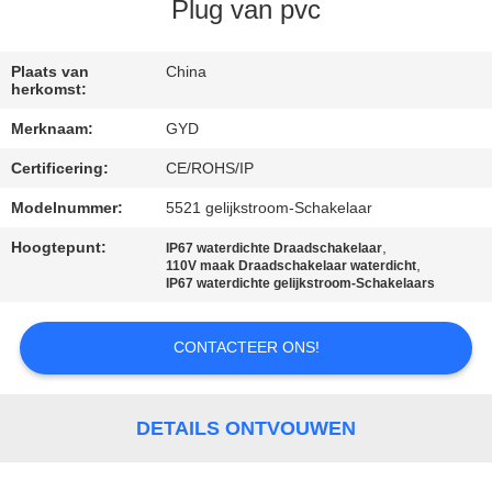
SITEMAP
Plug van pvc
PRIVACY
Plaats van
China
herkomst:
POLICY
Merknaam:
GYD
Certificering:
CE/ROHS/IP
Modelnummer:
5521 gelijkstroom-Schakelaar
Hoogtepunt:
,
IP67 waterdichte Draadschakelaar
,
110V maak Draadschakelaar waterdicht
IP67 waterdichte gelijkstroom-Schakelaars
CONTACTEER ONS!
DETAILS ONTVOUWEN