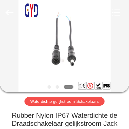
Bett
Electronic
Co.,
Ltd..
All
Rights
Reserved.
HUIS
PRODUCTEN
ONGEVEER
ONS
FABRIEKSREIS
Waterdichte gelijkstroom-Schakelaars
KWALITEITSCONTROLE
Rubber Nylon IP67 Waterdichte de
Draadschakelaar gelijkstroom Jack