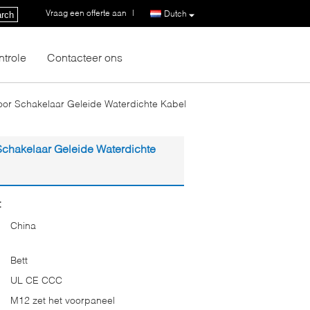
Vraag een offerte aan
|
Dutch
rch
ntrole
Contacteer ons
oor Schakelaar Geleide Waterdichte Kabel
Schakelaar Geleide Waterdichte
:
China
Bett
UL CE CCC
M12 zet het voorpaneel