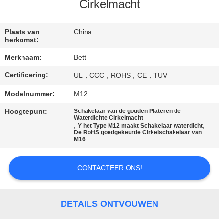
SITEMAP
Cirkelmacht
PRIVACY
Plaats van
China
herkomst:
POLICY
Merknaam:
Bett
Certificering:
UL，CCC，ROHS，CE，TUV
Modelnummer:
M12
Hoogtepunt:
Schakelaar van de gouden Plateren de
Waterdichte Cirkelmacht
,
,
Y het Type M12 maakt Schakelaar waterdicht
De RoHS goedgekeurde Cirkelschakelaar van
M16
CONTACTEER ONS!
DETAILS ONTVOUWEN