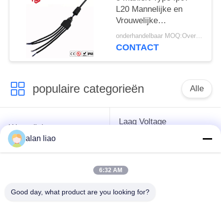
L20 Mannelijke en
Vrouwelijke
Elektroschakelaars
onderhandelbaar MOQ:Overeen te komen
CONTACT
populaire categorieën
Alle
Laag Voltage
Waterdichte
Waterdichte
Cirkelschakelaar
alan liao
Schakelaar
6:32 AM
Waterdichte
E27 Lamphouder
Gegevensschakelaar
Good day, what product are you looking for?
Waterdichte