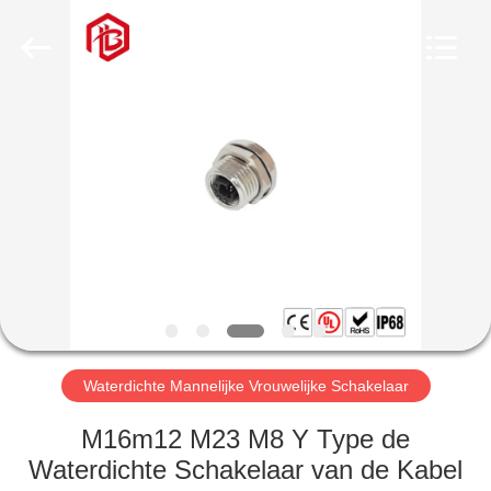
Bett
Electronic
Co.,
Ltd..
All
Rights
Reserved.
HUIS
PRODUCTEN
ONGEVEER
ONS
FABRIEKSREIS
Waterdichte Mannelijke Vrouwelijke Schakelaar
KWALITEITSCONTROLE
M16m12 M23 M8 Y Type de
Waterdichte Schakelaar van de Kabel