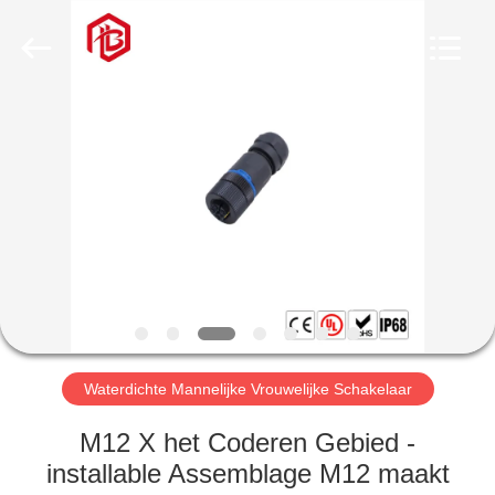
Bett
Electronic
Co.,
Ltd..
All
Rights
Reserved.
HUIS
PRODUCTEN
ONGEVEER
ONS
FABRIEKSREIS
Waterdichte Mannelijke Vrouwelijke Schakelaar
KWALITEITSCONTROLE
M12 X het Coderen Gebied -
installable Assemblage M12 maakt