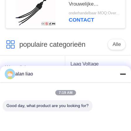
Vrouwelijke
Elektroschakelaars
onderhandelbaar MOQ:Overeen te komen
CONTACT
populaire categorieën
Alle
Laag Voltage
Waterdichte
Waterdichte
Cirkelschakelaar
alan liao
Schakelaar
7:19 AM
Waterdichte
E27 Lamphouder
Gegevensschakelaar
Good day, what product are you looking for?
Waterdichte
Mannelijke
Waterdichte