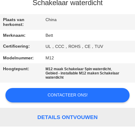
SITEMAP
Schakelaar waterdicht
PRIVACY
Plaats van
China
herkomst:
POLICY
Merknaam:
Bett
Certificering:
UL，CCC，ROHS，CE，TUV
Modelnummer:
M12
Hoogtepunt:
,
M12 maak Schakelaar 5pin waterdicht
Gebied - installable M12 maken Schakelaar
waterdicht
CONTACTEER ONS!
DETAILS ONTVOUWEN