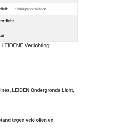
teit:
12000pieces/Week
erdicht
,
aar
LEIDENE Verlichting
nes, LEIDEN Ondergronds Licht, 
and tegen vele oliën en 