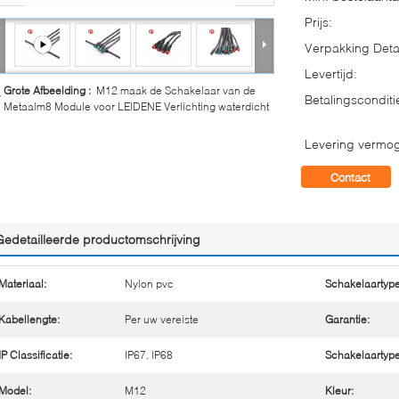
Prijs:
Verpakking Detai
Levertijd:
Grote Afbeelding :
M12 maak de Schakelaar van de
Betalingsconditi
Metaalm8 Module voor LEIDENE Verlichting waterdicht
Levering vermo
Contact
Gedetailleerde productomschrijving
Materiaal:
Nylon pvc
Schakelaartype
Kabellengte:
Per uw vereiste
Garantie:
IP Classificatie:
IP67. IP68
Schakelaartype
Model:
M12
Kleur: