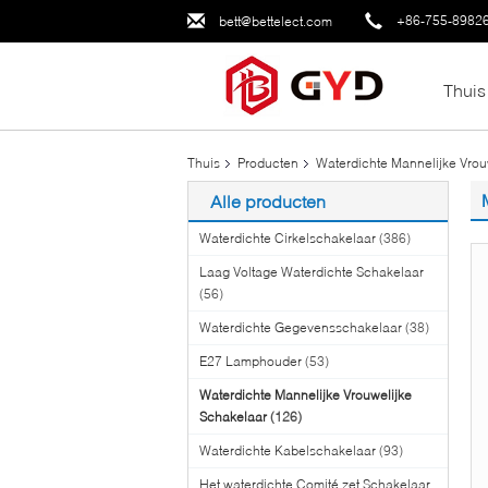
+86-755-8982
bett@bettelect.com
Thuis
Thuis
Producten
Waterdichte Mannelijke Vrou
Alle producten
Waterdichte Cirkelschakelaar
(386)
Laag Voltage Waterdichte Schakelaar
(56)
Waterdichte Gegevensschakelaar
(38)
E27 Lamphouder
(53)
Waterdichte Mannelijke Vrouwelijke
Schakelaar
(126)
Waterdichte Kabelschakelaar
(93)
Het waterdichte Comité zet Schakelaar