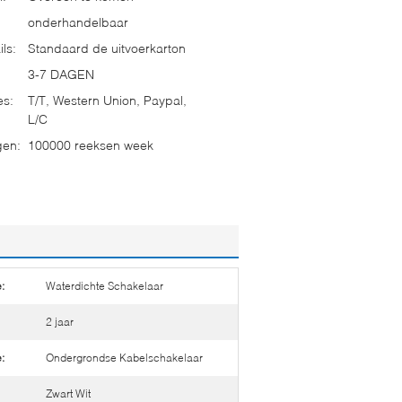
onderhandelbaar
ls:
Standaard de uitvoerkarton
3-7 DAGEN
es:
T/T, Western Union, Paypal,
L/C
gen:
100000 reeksen week
:
Waterdichte Schakelaar
2 jaar
:
Ondergrondse Kabelschakelaar
Zwart Wit