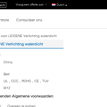
Vraag een offerte aan
|
Dutch
rch
ntrole
Contacteer ons
oor LEIDENE Verlichting waterdicht
 Verlichting waterdicht
:
China
Bett
UL，CCC，ROHS，CE，TUV
M12
zenden Algemene voorwaarden:
l:
Overeen te komen