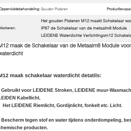
Oppervlaktebehandeling:
Gouden Plateren
Productiecapaci
Het gouden Plateren M12 maakt Schakelaar wat
IP67 de Schakelaar van de metaalm8 Module
Markeren:
,
LEIDENE Waterdichte Verlichtingsm12 Schakel
M12 maak de Schakelaar van de Metaalm8 Module voor 
waterdicht
M12 maak
schakelaar waterdicht detatils:
• Gebruikt voor LEIDENE Stroken, LEIDENE muur-Wasmachi
LEIDEN Kabellicht,
Het LEIDENE Riemlicht, Gordijnlicht, fonkelt etc. Licht.
• Bescherm tegen stof en water tijdens onderdompeling, best
chemische producten.