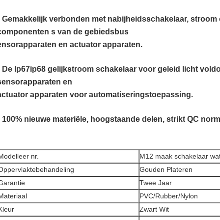
• Gemakkelijk verbonden met nabijheidsschakelaar, stroom 
componenten s van de gebiedsbus
ensorapparaten en actuator apparaten.
• De Ip67ip68 gelijkstroom schakelaar voor geleid licht voldo
sensorapparaten en
actuator apparaten voor automatiseringstoepassing.
• 100% nieuwe materiële, hoogstaande delen, strikt QC norm 
Modelleer nr.
M12 maak schakelaar wat
Oppervlaktebehandeling
Gouden Plateren
Garantie
Twee Jaar
Materiaal
PVC/Rubber/Nylon
Kleur
Zwart Wit