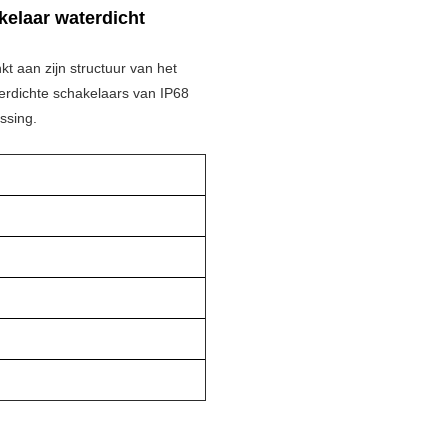
elaar waterdicht
t aan zijn structuur van het
terdichte schakelaars van IP68
assing.