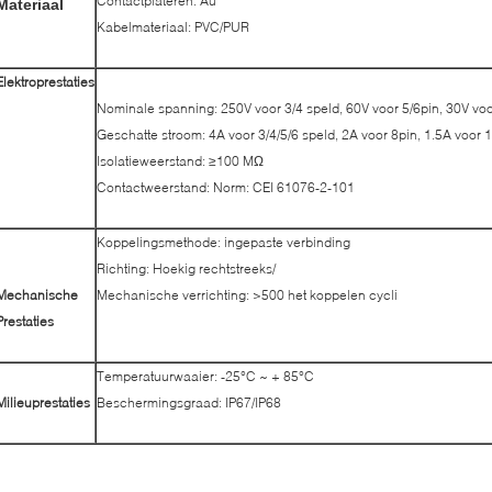
Contactplateren: Au
Materiaal
Kabelmateriaal: PVC/PUR
Elektroprestaties
Nominale spanning: 250V voor 3/4 speld, 60V voor 5/6pin, 30V voo
Geschatte stroom: 4A voor 3/4/5/6 speld, 2A voor 8pin, 1.5A voor 
Isolatieweerstand: ≥100 MΩ
Contactweerstand: Norm: CEI 61076-2-101
Koppelingsmethode: ingepaste verbinding
Richting: Hoekig rechtstreeks/
Mechanische
Mechanische verrichting: >500 het koppelen cycli
Prestaties
Temperatuurwaaier: -25°C ~ + 85°C
Milieuprestaties
Beschermingsgraad: IP67/IP68