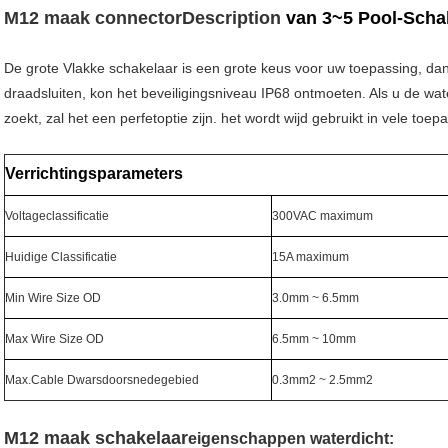
M12 maak
connectorDescription
van 3~5 Pool-Schak
De grote Vlakke schakelaar is een grote keus voor uw toepassing, dank
draadsluiten, kon het beveiligingsniveau IP68 ontmoeten. Als u de wa
zoekt, zal het een perfetoptie zijn. het wordt wijd gebruikt in vele toep
Verrichtingsparameters
Voltageclassificatie
300VAC maximum
Huidige Classificatie
15A maximum
Min Wire Size OD
3.0mm ~ 6.5mm
Max Wire Size OD
6.5mm ~ 10mm
Max.Cable Dwarsdoorsnedegebied
0.3mm2 ~ 2.5mm2
M12 maak
schakelaar
eigenschappen waterdicht: