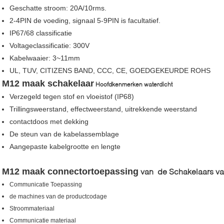
Geschatte stroom: 20A/10rms.
2-4PIN de voeding, signaal 5-9PIN is facultatief.
IP67/68 classificatie
Voltageclassificatie: 300V
Kabelwaaier: 3~11mm
UL, TUV, CITIZENS BAND, CCC, CE, GOEDGEKEURDE ROHS
M12 maak
schakelaar
Hoofdkenmerken waterdicht
Verzegeld tegen stof en vloeistof (IP68)
Trillingsweerstand, effectweerstand, uitrekkende weerstand
contactdoos met dekking
De steun van de kabelassemblage
Aangepaste kabelgrootte en lengte
M12 maak
connectortoepassing
van de Schakelaars van
Communicatie Toepassing
de machines van de productcodage
Stroommateriaal
Communicatie materiaal