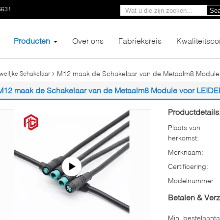
6631
Sea
Producten
Over ons
Fabrieksreis
Kwaliteitsco
M12 maak de Schakelaar van de Metaalm8 Module v
welijke Schakelaar
M12 maak de Schakelaar van de Metaalm8 Module voor LEIDENE
Productdetails
Plaats van
herkomst:
Merknaam:
Certificering:
Modelnummer:
Betalen & Ver
Min. bestelaanta