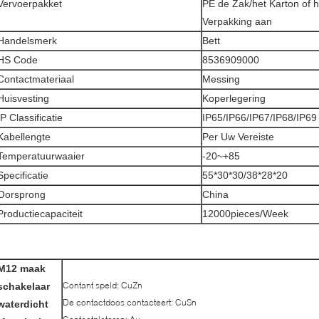
Vervoerpakket
PE de Zak/het Karton of
Verpakking aan
Handelsmerk
Bett
HS Code
8536909000
Contactmateriaal
Messing
Huisvesting
Koperlegering
IP Classificatie
IP65/IP66/IP67/IP68/IP69
Kabellengte
Per Uw Vereiste
Temperatuurwaaier
-20~+85
Specificatie
55*30*30/38*28*20
Oorsprong
China
Productiecapaciteit
12000pieces/Week
M12 maak
Contant speld: CuZn
schakelaar
De contactdoos contacteert: CuSn
waterdicht