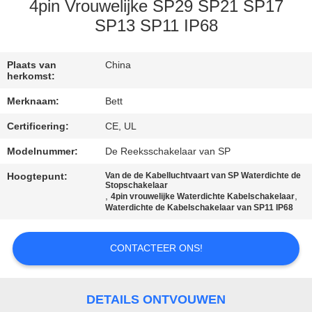
SITEMAP
4pin Vrouwelijke SP29 SP21 SP17
SP13 SP11 IP68
PRIVACY
POLICY
Plaats van
China
herkomst:
Merknaam:
Bett
Certificering:
CE, UL
Modelnummer:
De Reeksschakelaar van SP
Hoogtepunt:
Van de de Kabelluchtvaart van SP Waterdichte de
Stopschakelaar
,
,
4pin vrouwelijke Waterdichte Kabelschakelaar
Waterdichte de Kabelschakelaar van SP11 IP68
CONTACTEER ONS!
DETAILS ONTVOUWEN