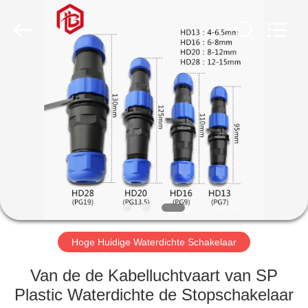
Bett
Electronic
Co.,
Ltd..
All
Rights
Reserved.
HUIS
PRODUCTEN
ONGEVEER
ONS
FABRIEKSREIS
Hoge Huidige Waterdichte Schakelaar
KWALITEITSCONTROLE
Van de de Kabelluchtvaart van SP
Plastic Waterdichte de Stopschakelaar