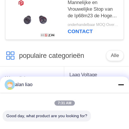
Mannelijke en
Vrouwelijke Stop van
de Ip68m23 de Hoge
Huidige Waterdichte
onderhandelbaar MOQ:Overeen te komen
Schakelaar
CONTACT
populaire categorieën
Alle
Laag Voltage
Waterdichte
Waterdichte
Cirkelschakelaar
alan liao
Schakelaar
7:31 AM
Waterdichte
E27 Lamphouder
Gegevensschakelaar
Good day, what product are you looking for?