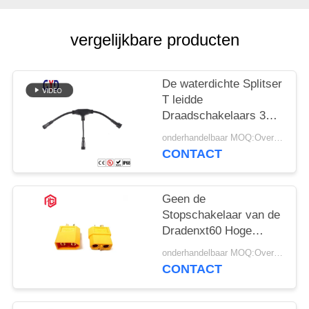
vergelijkbare producten
De waterdichte Splitser
T leidde
Draadschakelaars 3
Manier Gevormde
onderhandelbaar MOQ:Overeen te komen
Schakelaar
CONTACT
Geen de
Stopschakelaar van de
Dradenxt60 Hoge
Huidige Waterdichte
onderhandelbaar MOQ:Overeen te komen
Schakelaar T
CONTACT