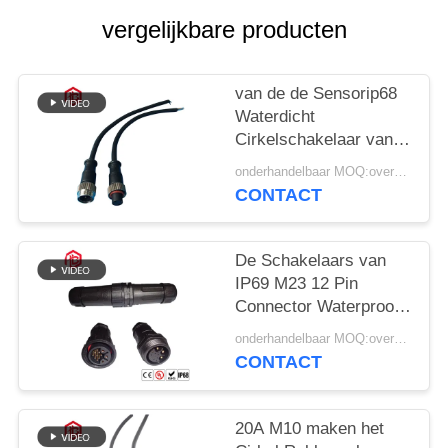
vergelijkbare producten
van de de Sensorip68
Waterdicht
Cirkelschakelaar van
20A M12 het Stofbewijs
onderhandelbaar MOQ:overeen te komen
CONTACT
De Schakelaars van
IP69 M23 12 Pin
Connector Waterproof
Extension Cord
onderhandelbaar MOQ:overeen te komen
CONTACT
20A M10 maken het