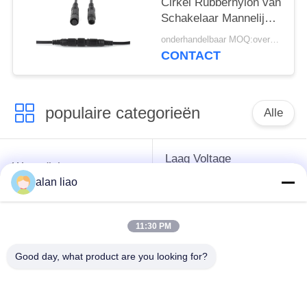
Cirkel Rubbernylon van
Schakelaar Mannelijke
Vrouwelijke pvc
onderhandelbaar MOQ:overeen te komen
waterdicht
CONTACT
populaire categorieën
Alle
Laag Voltage
Waterdichte
Waterdichte
Cirkelschakelaar
alan liao
Schakelaar
11:30 PM
Waterdichte
E27 Lamphouder
Gegevensschakelaar
Good day, what product are you looking for?
Waterdichte
Mannelijke
Waterdichte