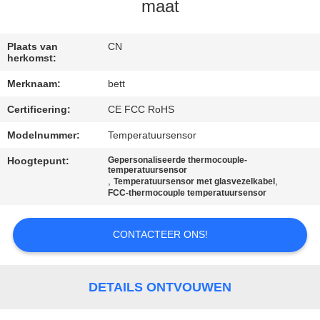
SITEMAP
maat
PRIVACY
Plaats van
CN
herkomst:
POLICY
Merknaam:
bett
Certificering:
CE FCC RoHS
Modelnummer:
Temperatuursensor
Hoogtepunt:
Gepersonaliseerde thermocouple-
temperatuursensor
,
,
Temperatuursensor met glasvezelkabel
FCC-thermocouple temperatuursensor
CONTACTEER ONS!
DETAILS ONTVOUWEN