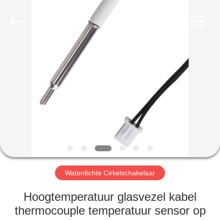
Bett
Electronic
Co.,
Ltd..
All
Rights
Reserved.
HUIS
PRODUCTEN
ONGEVEER
ONS
FABRIEKSREIS
Waterdichte Cirkelschakelaar
KWALITEITSCONTROLE
Hoogtemperatuur glasvezel kabel
thermocouple temperatuur sensor op