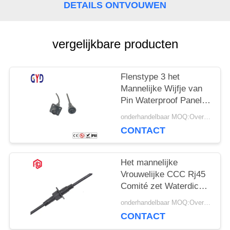
DETAILS ONTVOUWEN
vergelijkbare producten
Flenstype 3 het
Mannelijke Wijfje van
Pin Waterproof Panel
Mount Connector
onderhandelbaar MOQ:Overeen te komen
CONTACT
Het mannelijke
Vrouwelijke CCC Rj45
Comité zet Waterdichte
Schakelaar op
onderhandelbaar MOQ:Overeen te komen
CONTACT