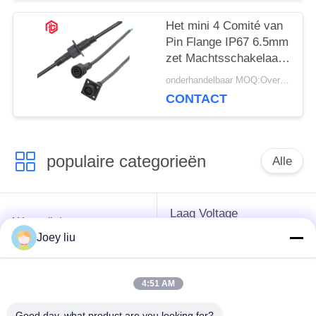
Het mini 4 Comité van
Pin Flange IP67 6.5mm
zet Machtsschakelaar
op
onderhandelbaar MOQ:Overeen te komen
CONTACT
populaire categorieën
Alle
Laag Voltage
Waterdichte
Waterdichte
Cirkelschakelaar
Joey liu
Schakelaar
4:51 AM
Waterdichte
E27 Lamphouder
Gegevensschakelaar
Good day, what product are you looking for?