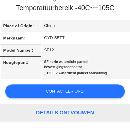
Temperatuurbereik -40C~+105C
SITEMAP
China
Place of Origin:
GYD-BETT
Merknaam:
PRIVACY
SF12
Model Number:
POLICY
SF-serie waterdicht paneel
Hoogtepunt:
bevestigingsconnector
,
1500 V waterdicht paneel aansluiting
CONTACTEER ONS!
DETAILS ONTVOUWEN