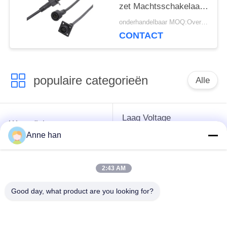
zet Machtsschakelaar
op
onderhandelbaar MOQ:Overeen te komen
CONTACT
populaire categorieën
Alle
Laag Voltage
Waterdichte
Waterdichte
Cirkelschakelaar
Anne han
Schakelaar
2:43 AM
Waterdichte
E27 Lamphouder
Gegevensschakelaar
Good day, what product are you looking for?
Waterdichte
Mannelijke
Waterdichte