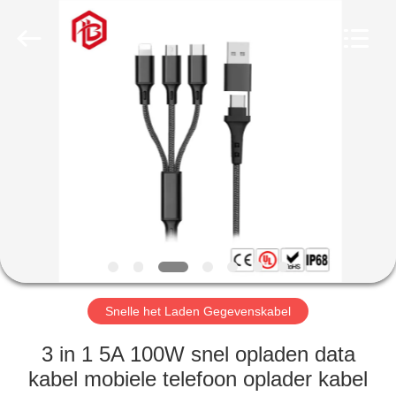
Bett
Electronic
Co.,
Ltd..
All
Rights
Reserved.
HUIS
PRODUCTEN
ONGEVEER
ONS
FABRIEKSREIS
Snelle het Laden Gegevenskabel
KWALITEITSCONTROLE
3 in 1 5A 100W snel opladen data
kabel mobiele telefoon oplader kabel