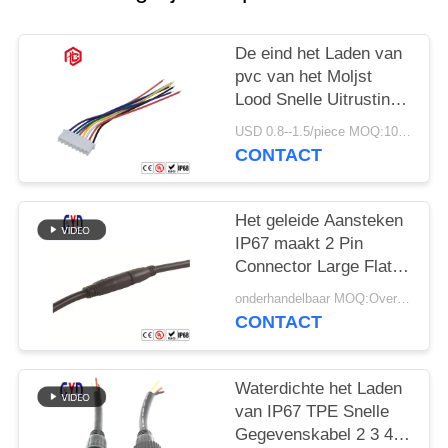
De eind het Laden van
pvc van het Moljst
Lood Snelle Uitrusting
van de de
USD 0.8--1.5/piece MOQ:100 Stukken
Douanedraad van de
CONTACT
Gegevenskabel
Het geleide Aansteken
IP67 maakt 2 Pin
Connector Large Flat
Plug en Contactdoos
onderhandelbaar MOQ:Overeen te komen
waterdicht
CONTACT
Waterdichte het Laden
van IP67 TPE Snelle
Gegevenskabel 2 3 4 5