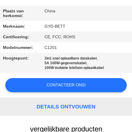
SITEMAP
Plaats van
China
herkomst:
PRIVACY
Merknaam:
GYD-BETT
POLICY
Certificering:
CE, FCC, ROHS
Modelnummer:
C1201
Hoogtepunt:
,
3in1 snel oplaadbare datakabel
,
5A 100W-gegevenskabel
100W mobiele telefoon oplaadkabel
CONTACTEER ONS!
DETAILS ONTVOUWEN
vergelijkbare producten