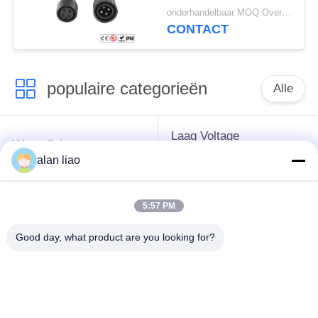
Pin Cable
onderhandelbaar MOQ:Overeen te komen
CONTACT
populaire categorieën
Alle
Laag Voltage
Waterdichte
Waterdichte
Cirkelschakelaar
alan liao
Schakelaar
5:57 PM
Waterdichte
E27 Lamphouder
Gegevensschakelaar
Good day, what product are you looking for?
Waterdichte
Mannelijke
Waterdichte
Vrouwelijke
Kabelschakelaar