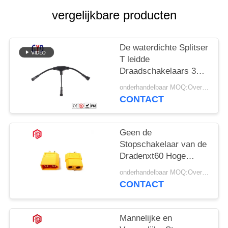
vergelijkbare producten
De waterdichte Splitser
T leidde
Draadschakelaars 3
Manier Gevormde
onderhandelbaar MOQ:Overeen te komen
Schakelaar
CONTACT
Geen de
Stopschakelaar van de
Dradenxt60 Hoge
Huidige Waterdichte
onderhandelbaar MOQ:Overeen te komen
Schakelaar T
CONTACT
Mannelijke en