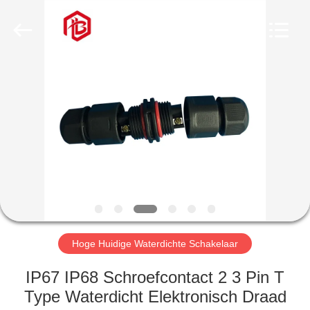
Bett
Electronic
Co.,
Ltd..
All
Rights
Reserved.
HUIS
PRODUCTEN
ONGEVEER
ONS
FABRIEKSREIS
Hoge Huidige Waterdichte Schakelaar
KWALITEITSCONTROLE
IP67 IP68 Schroefcontact 2 3 Pin T
Type Waterdicht Elektronisch Draad