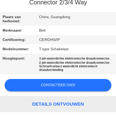
SITEMAP
Connector 2/3/4 Way
PRIVACY
Plaats van
China, Guangdong.
herkomst:
POLICY
Merknaam:
Bett
Certificering:
CE/ROHS/IP
Modelnummer:
T-type Schakelaar
Hoogtepunt:
,
3 pin waterdichte elektronische draadconnector
,
2 pin waterdichte elektronische draadconnector
Schroefcontact waterdicht elektronisch
draadverbinding
CONTACTEER ONS!
DETAILS ONTVOUWEN