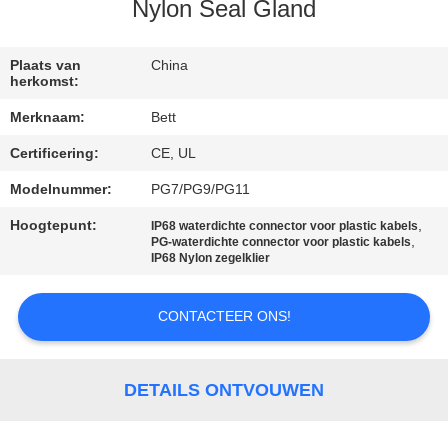
SITEMAP
Nylon Seal Gland
PRIVACY
Plaats van
China
herkomst:
POLICY
Merknaam:
Bett
Certificering:
CE, UL
Modelnummer:
PG7/PG9/PG11
Hoogtepunt:
,
IP68 waterdichte connector voor plastic kabels
,
PG-waterdichte connector voor plastic kabels
IP68 Nylon zegelklier
CONTACTEER ONS!
DETAILS ONTVOUWEN