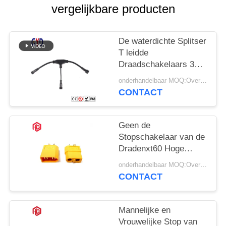
vergelijkbare producten
De waterdichte Splitser
T leidde
Draadschakelaars 3
Manier Gevormde
onderhandelbaar MOQ:Overeen te komen
Schakelaar
CONTACT
Geen de
Stopschakelaar van de
Dradenxt60 Hoge
Huidige Waterdichte
onderhandelbaar MOQ:Overeen te komen
Schakelaar T
CONTACT
Mannelijke en
Vrouwelijke Stop van