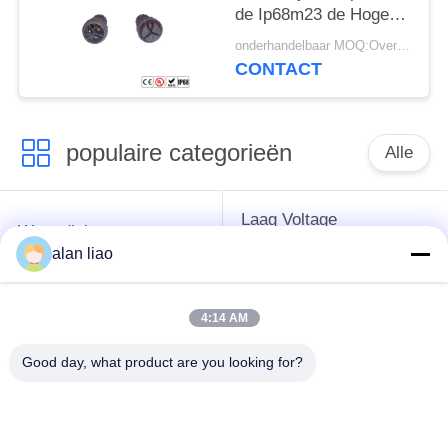
de Ip68m23 de Hoge
Huidige Waterdichte
onderhandelbaar MOQ:Overeen te komen
Schakelaar
CONTACT
populaire categorieën
Alle
Laag Voltage
Waterdichte
Waterdichte
Cirkelschakelaar
alan liao
Schakelaar
4:14 AM
Waterdichte
E27 Lamphouder
Gegevensschakelaar
Good day, what product are you looking for?
Waterdichte
Mannelijke
Waterdichte