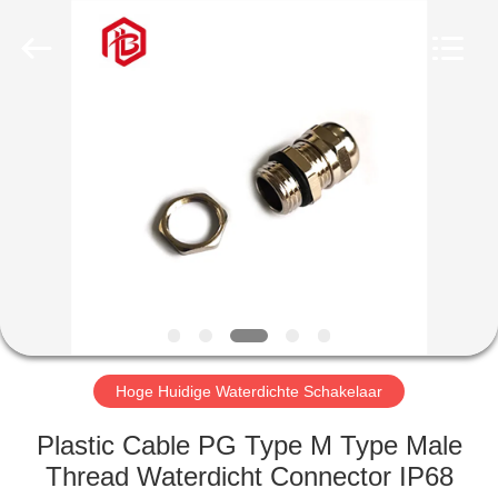
Bett
Electronic
Co.,
Ltd..
All
Rights
Reserved.
HUIS
PRODUCTEN
ONGEVEER
ONS
FABRIEKSREIS
Hoge Huidige Waterdichte Schakelaar
KWALITEITSCONTROLE
Plastic Cable PG Type M Type Male
Thread Waterdicht Connector IP68