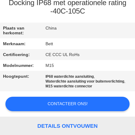
SITEMAP
Docking IP68 met operationele rating
-40C-105C
PRIVACY
POLICY
Plaats van
China
herkomst:
Merknaam:
Bett
Certificering:
CE CCC UL RoHs
Modelnummer:
M15
Hoogtepunt:
,
IP68 waterdichte aansluiting
,
Waterdichte aansluiting voor buitenverlichting
M15 waterdichte connector
CONTACTEER ONS!
DETAILS ONTVOUWEN