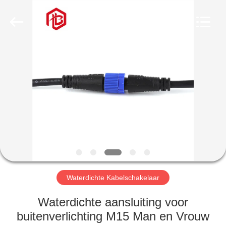
Bett
Electronic
Co.,
Ltd..
All
Rights
Reserved.
HUIS
PRODUCTEN
ONGEVEER
ONS
FABRIEKSREIS
Waterdichte Kabelschakelaar
KWALITEITSCONTROLE
Waterdichte aansluiting voor
buitenverlichting M15 Man en Vrouw