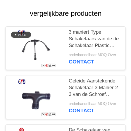
vergelijkbare producten
3 maniert Type
Schakelaars van de de
Schakelaar Plastic
Elektrodraad van de
onderhandelbaar MOQ:Overeen te komen
Splitsers de
CONTACT
Waterdichte Kabel
Geleide Aanstekende
Schakelaar 3 Manier 2
3 van de Schroef
Waterdichte Kabel 4
onderhandelbaar MOQ:Overeen te komen
Speldt Type
CONTACT
De Schakelaar van