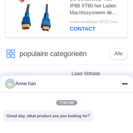
IP68 XT60 het Laden
Machtssysteem de
Waterdichte
onderhandelbaar MOQ:Overeen te komen
Contactdoos van de
CONTACT
Kabelstop
populaire categorieën
Alle
Laag Voltage
Waterdichte
Waterdichte
Cirkelschakelaar
Anne han
Schakelaar
7:32 AM
Waterdichte
E27 Lamphouder
Gegevensschakelaar
Good day, what product are you looking for?
Waterdichte