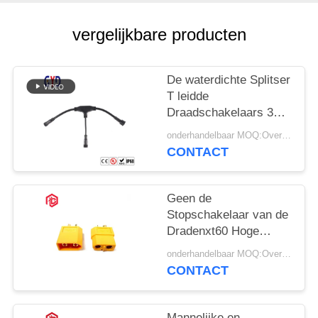
vergelijkbare producten
De waterdichte Splitser
T leidde
Draadschakelaars 3
Manier Gevormde
onderhandelbaar MOQ:Overeen te komen
Schakelaar
CONTACT
Geen de
Stopschakelaar van de
Dradenxt60 Hoge
Huidige Waterdichte
onderhandelbaar MOQ:Overeen te komen
Schakelaar T
CONTACT
Mannelijke en