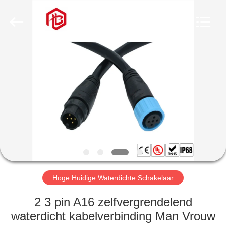
Bett
Electronic
Co.,
Ltd..
All
Rights
Reserved.
HUIS
PRODUCTEN
ONGEVEER
ONS
FABRIEKSREIS
Hoge Huidige Waterdichte Schakelaar
KWALITEITSCONTROLE
2 3 pin A16 zelfvergrendelend
waterdicht kabelverbinding Man Vrouw