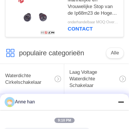
Vrouwelijke Stop van
de Ip68m23 de Hoge
Huidige Waterdichte
onderhandelbaar MOQ:Overeen te komen
Schakelaar
CONTACT
populaire categorieën
Alle
Laag Voltage
Waterdichte
Waterdichte
Cirkelschakelaar
Schakelaar
Anne han
Waterdichte
E27 Lamphouder
Gegevensschakelaar
9:10 PM
Waterdichte