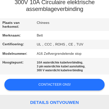
SITEMAP
300V 10A Circulaire elektrische
assemblageverbinding
PRIVACY
POLICY
Plaats van
Chinees
herkomst:
Merknaam:
Bett
Certificering:
UL，CCC，ROHS，CE，TUV
Modelnummer:
A16 Zelfvergrendelende stop
Hoogtepunt:
,
10A waterdichte kabelverbinding
,
3 pin waterdichte kabel aansluiting
300 V waterdicht kabelverbinding
CONTACTEER ONS!
DETAILS ONTVOUWEN