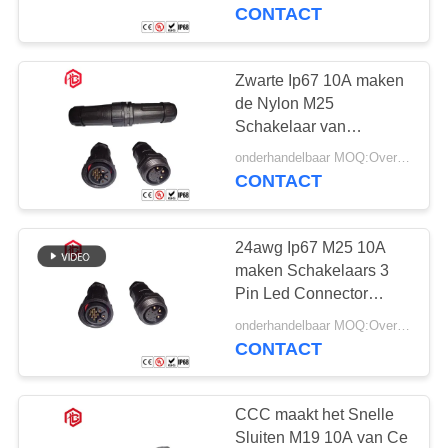
SITEMAP
Speldpa66 Nylon
CONTACT
Materiaal
PRIVACY
Zwarte Ip67 10A maken
41
POLICY
de Nylon M25
Waterdichte
Schakelaar van
Schakelaarspvc
Gegevensschakelaar
onderhandelbaar MOQ:Overeen te komen
waterdicht
CONTACT
24awg Ip67 M25 10A
maken Schakelaars 3
Pin Led Connector
56
waterdicht
onderhandelbaar MOQ:Overeen te komen
CONTACT
E27 Lamphouder
CCC maakt het Snelle
Sluiten M19 10A van Ce