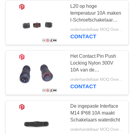
L20 op hoge
temperatuur 10A maken
49
l-Schroefschakelaar
Het waterdichte
waterdicht
onderhandelbaar MOQ:Overeen te komen
CONTACT
Comité zet
Schakelaar op
Het Contact Pin Push
Locking Nylon 300V
10A van de
koperlegering maakt
36
onderhandelbaar MOQ:Overeen te komen
Schakelaars waterdicht
CONTACT
Multi Waterdichte
Speldschakelaars
De ingepaste Interface
M14 IP68 10A maakt
Schakelaars waterdicht
onderhandelbaar MOQ:Overeen te komen