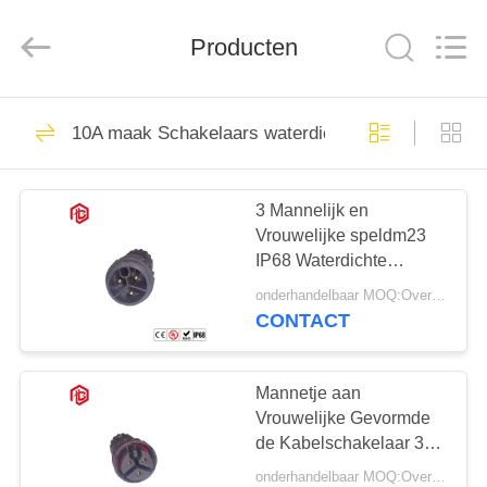
Bett
Electronic
Co.,
Producten
Ltd..
All
Rights
Reserved.
HUIS
475
10A maak Schakelaars waterdicht
Waterdichte
PRODUCTEN
Cirkelschakelaar
3 Mannelijk en
Vrouwelijke speldm23
ONGEVEER
IP68 Waterdichte
ONS
Cirkelschakelaars
onderhandelbaar MOQ:Overeen te komen
CONTACT
60
FABRIEKSREIS
Laag Voltage
Mannetje aan
KWALITEITSCONTROLE
Vrouwelijke Gevormde
Waterdichte
de Kabelschakelaar 3
van Ip67 M23
Schakelaar
onderhandelbaar MOQ:Overeen te komen