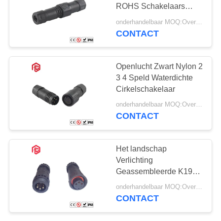
ROHS Schakelaars
waterdicht
onderhandelbaar MOQ:Overeen te komen
CONTACT
129
Waterdichte
Openlucht Zwart Nylon 2
Mannelijke
3 4 Speld Waterdichte
Cirkelschakelaar
Vrouwelijke
onderhandelbaar MOQ:Overeen te komen
Schakelaar
CONTACT
96
Het landschap
Waterdichte
Verlichting
Geassembleerde K19
Kabelschakelaar
10A maakt Schakelaars
onderhandelbaar MOQ:Overeen te komen
waterdicht
CONTACT