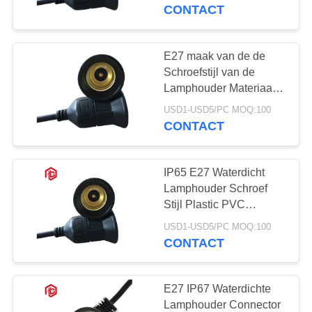
SITEMAP
Straatlantaarn
CONTACT
PRIVACY
E27 maak van de de
POLICY
Schroefstijl van de
Lamphouder Materiaal
van pvc het Plastic voor
USD1-USD5/PC MOQ:100
Straatlantaarn
CONTACT
waterdicht
IP65 E27 Waterdicht
Lamphouder Schroef
Stijl Plastic PVC
Materiaal Voor
USD1-USD5/PC MOQ:100
Straatlamp
CONTACT
E27 IP67 Waterdichte
Lamphouder Connector