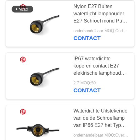
Nylon E27 Buiten
waterdicht lamphouder
E27 Schroef mond Puur
koperen lamphouder
onderhandelbaar MOQ:Onderhandelbaar
Kroonluchter
CONTACT
Huishoudelijk Buiten
Strip Line
IP67 waterdichte
koperen contact E27
elektrische lamphouder
voor buiten met zachte
2.7 MOQ:50
kabel en connector voor
CONTACT
RF/microgolf
buitengebruik
Waterdichte Uitstekende
van de de Schroeflamp
van IP66 E27 het Type
van de Houdersdraad
onderhandelbaar MOQ:Overeen te komen
Bolhouder