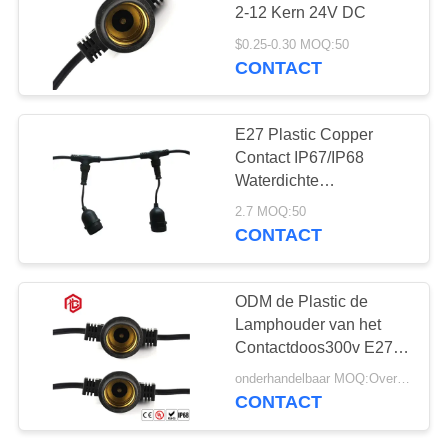
2-12 Kern 24V DC
$0.25-0.30 MOQ:50
CONTACT
E27 Plastic Copper
Contact IP67/IP68
Waterdichte
lamphouderconnectoren
2.7 MOQ:50
voor zonne-
CONTACT
energiesystemen
Hoogstroomverlichting
ODM de Plastic de
Lamphouder van het
Contactdoos300v E27
Porselein bespaart
onderhandelbaar MOQ:Overeen te komen
Energie
CONTACT