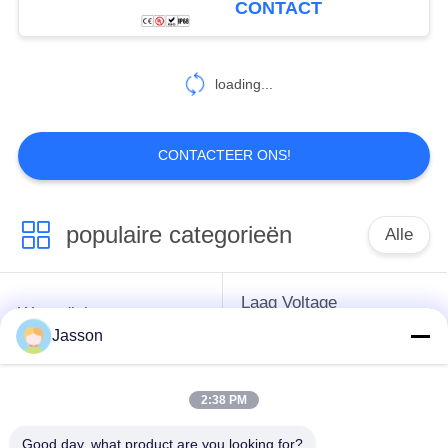
CONTACT
loading...
CONTACTEER ONS!
populaire categorieën
Alle
Laag Voltage
Waterdichte
Waterdichte
Jasson
Cirkelschakelaar
Schakelaar
2:38 PM
Waterdichte
E27 Lamphouder
Gegevensschakelaar
Good day, what product are you looking for?