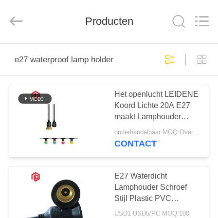
Bett
Electronic
Co.,
Producten
Ltd..
All
Rights
Reserved.
HUIS
e27 waterproof lamp holder
PRODUCTEN
Het openlucht LEIDENE
Koord Lichte 20A E27
ONGEVEER
maakt Lamphouder
ONS
waterdicht
onderhandelbaar MOQ:Overeen te komen
CONTACT
FABRIEKSREIS
E27 Waterdicht
KWALITEITSCONTROLE
Lamphouder Schroef
Stijl Plastic PVC
Materiaal Voor
USD1-USD5/PC MOQ:100