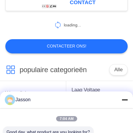
CONTACT
loading...
CONTACTEER ONS!
populaire categorieën
Alle
Laag Voltage
Waterdichte
Waterdichte
Jasson
Cirkelschakelaar
Schakelaar
7:04 AM
Waterdichte
E27 Lamphouder
Gegevensschakelaar
Good day, what product are you looking for?