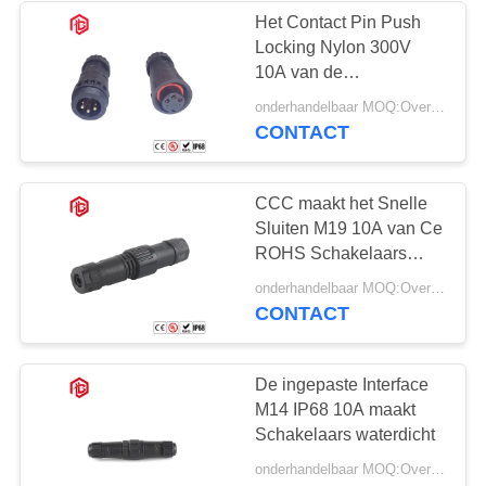
Het Contact Pin Push
Locking Nylon 300V
10A van de
koperlegering maakt
onderhandelbaar MOQ:Overeen te komen
Schakelaars waterdicht
CONTACT
CCC maakt het Snelle
Sluiten M19 10A van Ce
ROHS Schakelaars
waterdicht
onderhandelbaar MOQ:Overeen te komen
CONTACT
De ingepaste Interface
M14 IP68 10A maakt
Schakelaars waterdicht
onderhandelbaar MOQ:Overeen te komen