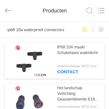
Bett
Electronic
Co.,
Producten
Ltd..
All
Rights
Reserved.
HUIS
ip68 10a waterproof connectors
PRODUCTEN
IP68 10A maakt
Schakelaars waterdicht
ONGEVEER
ONS
onderhandelbaar MOQ:Overeen te komen
CONTACT
FABRIEKSREIS
Het landschap
KWALITEITSCONTROLE
Verlichting
Geassembleerde K19
10A maakt Schakelaars
onderhandelbaar MOQ:Overeen te komen