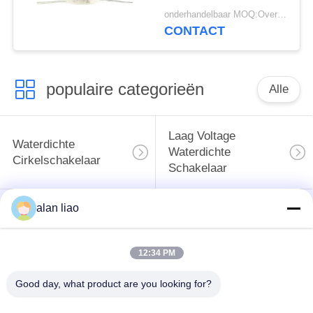
de Elektroschakelaars
onderhandelbaar MOQ:Overeen te komen
waterdicht
CONTACT
populaire categorieën
Alle
Laag Voltage
Waterdichte
Waterdichte
Cirkelschakelaar
Schakelaar
alan liao
Waterdichte
E27 Lamphouder
Gegevensschakelaar
12:34 PM
Waterdichte
Mannelijke
Waterdichte
Good day, what product are you looking for?
Vrouwelijke
Kabelschakelaar