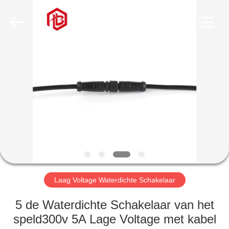
Bett
Electronic
Co.,
Ltd..
All
Rights
Reserved.
HUIS
PRODUCTEN
ONGEVEER
ONS
FABRIEKSREIS
Laag Voltage Waterdichte Schakelaar
KWALITEITSCONTROLE
5 de Waterdichte Schakelaar van het
speld300v 5A Lage Voltage met kabel