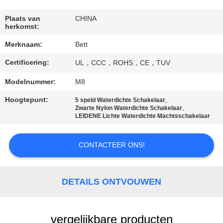
SITEMAP
Plaats van
CHINA
herkomst:
PRIVACY
Merknaam:
Bett
POLICY
Certificering:
UL，CCC，ROHS，CE，TUV
Modelnummer:
M8
Hoogtepunt:
,
5 speld Waterdichte Schakelaar
,
Zwarte Nylon Waterdichte Schakelaar
LEIDENE Lichte Waterdichte Machtsschakelaar
CONTACTEER ONS!
DETAILS ONTVOUWEN
vergelijkbare producten