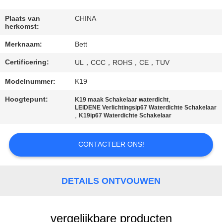
SITEMAP
Plaats van
CHINA
herkomst:
PRIVACY
Merknaam:
Bett
POLICY
Certificering:
UL，CCC，ROHS，CE，TUV
Modelnummer:
K19
Hoogtepunt:
,
K19 maak Schakelaar waterdicht
LEIDENE Verlichtingsip67 Waterdichte Schakelaar
,
K19ip67 Waterdichte Schakelaar
CONTACTEER ONS!
DETAILS ONTVOUWEN
vergelijkbare producten