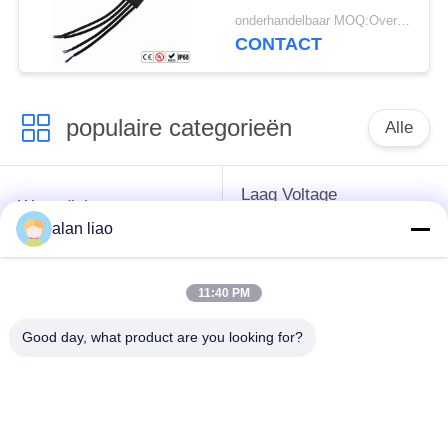
Elektroschakelaars
onderhandelbaar MOQ:Overeen te komen
CONTACT
populaire categorieën
Alle
Laag Voltage
Waterdichte
Waterdichte
Cirkelschakelaar
alan liao
Schakelaar
11:40 PM
Waterdichte
E27 Lamphouder
Gegevensschakelaar
Good day, what product are you looking for?
Waterdichte
Mannelijke
Waterdichte
Vrouwelijke
Kabelschakelaar