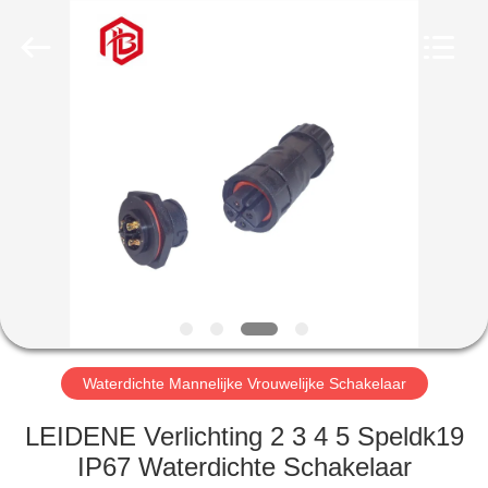
Bett
Electronic
Co.,
Ltd..
All
Rights
Reserved.
HUIS
PRODUCTEN
ONGEVEER
ONS
FABRIEKSREIS
Waterdichte Mannelijke Vrouwelijke Schakelaar
KWALITEITSCONTROLE
LEIDENE Verlichting 2 3 4 5 Speldk19
IP67 Waterdichte Schakelaar