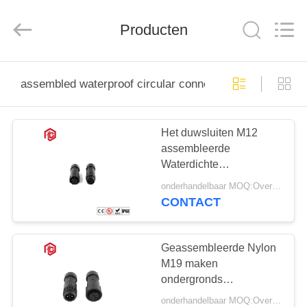
Bett
Electronic
Co.,
Producten
Ltd..
All
Rights
Reserved.
HUIS
assembled waterproof circular connector
PRODUCTEN
Het duwsluiten M12
assembleerde
ONGEVEER
Waterdichte
ONS
Cirkelschakelaar
onderhandelbaar MOQ:Overeen te komen
CONTACT
FABRIEKSREIS
Geassembleerde Nylon
KWALITEITSCONTROLE
M19 maken
ondergronds
Cirkelschakelaar
onderhandelbaar MOQ:Overeen te komen