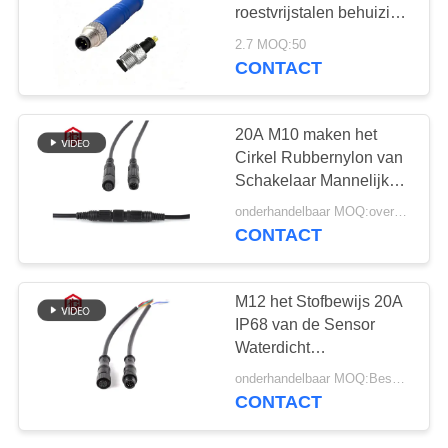
roestvrijstalen behuizing
waterdichte circulaire
2.7 MOQ:50
connector voor zonne-
CONTACT
energiesystemen en pc-
toepassingen
20A M10 maken het
Cirkel Rubbernylon van
Schakelaar Mannelijke
Vrouwelijke pvc
onderhandelbaar MOQ:overeen te komen
waterdicht
CONTACT
M12 het Stofbewijs 20A
IP68 van de Sensor
Waterdicht
Cirkelschakelaar
onderhandelbaar MOQ:Bespreekbaar
CONTACT