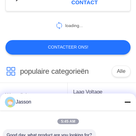
CONTACT
Energievoertuigen
loading...
CONTACTEER ONS!
populaire categorieën
Alle
Laag Voltage
Waterdichte
Waterdichte
Jasson
Cirkelschakelaar
Schakelaar
5:45 AM
Waterdichte
E27 Lamphouder
Gegevensschakelaar
Good day, what product are you looking for?