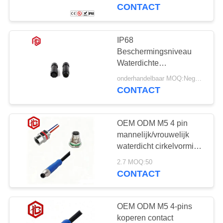
SITEMAP
waterdicht
CONTACT
PRIVACY
IP68
POLICY
Beschermingsniveau
Waterdichte
cirkelvormige
onderhandelbaar MOQ:Negotiable
aansluitingen van
CONTACT
nylonmateriaal
OEM ODM M5 4 pin
mannelijk/vrouwelijk
waterdicht cirkelvormig
connectorkabel voor
2.7 MOQ:50
lucht- en ruimtevaart RF
CONTACT
UHF PCB-toepassingen
OEM ODM M5 4-pins
koperen contact