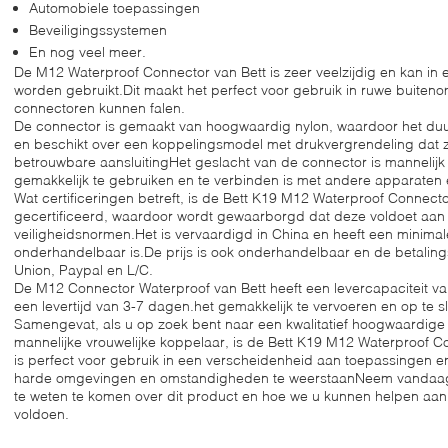
Automobiele toepassingen
Beveiligingssystemen
En nog veel meer.
De M12 Waterproof Connector van Bett is zeer veelzijdig en kan i
worden gebruikt.Dit maakt het perfect voor gebruik in ruwe buite
connectoren kunnen falen.
De connector is gemaakt van hoogwaardig nylon, waardoor het duur
en beschikt over een koppelingsmodel met drukvergrendeling dat zo
betrouwbare aansluitingHet geslacht van de connector is mannelijk 
gemakkelijk te gebruiken en te verbinden is met andere apparaten
Wat certificeringen betreft, is de Bett K19 M12 Waterproof Conne
gecertificeerd, waardoor wordt gewaarborgd dat deze voldoet aan d
veiligheidsnormen.Het is vervaardigd in China en heeft een minima
onderhandelbaar is.De prijs is ook onderhandelbaar en de betaling
Union, Paypal en L/C.
De M12 Connector Waterproof van Bett heeft een levercapaciteit va
een levertijd van 3-7 dagen.het gemakkelijk te vervoeren en op te s
Samengevat, als u op zoek bent naar een kwalitatief hoogwaardig
mannelijke vrouwelijke koppelaar, is de Bett K19 M12 Waterproof C
is perfect voor gebruik in een verscheidenheid aan toepassingen e
harde omgevingen en omstandigheden te weerstaanNeem vandaag
te weten te komen over dit product en hoe we u kunnen helpen aan 
voldoen.