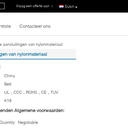
Vraag een offerte aan
|
Dutch
ntrole
Contacteer ons
 aansluitingen van nylonmateriaal
gen van nylonmateriaal
:
China
Bett
UL，CCC，ROHS，CE，TUV
K19
zenden Algemene voorwaarden:
uantity:
Negotiable