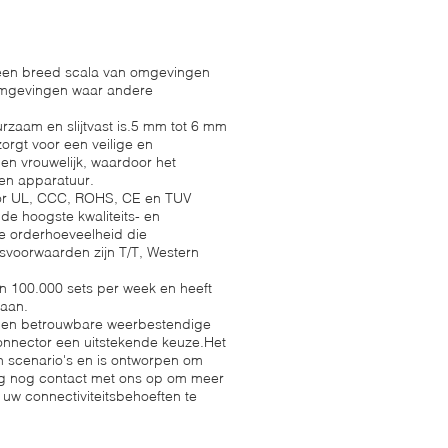
n een breed scala van omgevingen
nomgevingen waar andere
zaam en slijtvast is.5 mm tot 6 mm
rgt voor een veilige en
en vrouwelijk, waardoor het
 en apparatuur.
ctor UL, CCC, ROHS, CE en TUV
e hoogste kwaliteits- en
le orderhoeveelheid die
svoorwaarden zijn T/T, Western
n 100.000 sets per week en heeft
laan.
e en betrouwbare weerbestendige
onnector een uitstekende keuze.Het
n scenario's en is ontworpen om
 nog contact met ons op om meer
uw connectiviteitsbehoeften te