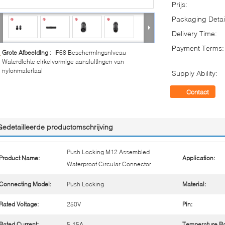
Prijs:
Packaging Detai
Delivery Time:
Payment Terms:
Grote Afbeelding :
IP68 Beschermingsniveau
Waterdichte cirkelvormige aansluitingen van
nylonmateriaal
Supply Ability:
Contact
Gedetailleerde productomschrijving
Push Locking M12 Assembled
Product Name:
Application:
Waterproof Circular Connector
Connecting Model:
Push Locking
Material:
Rated Voltage:
250V
Pin:
Rated Current:
5-15A
Temperature R