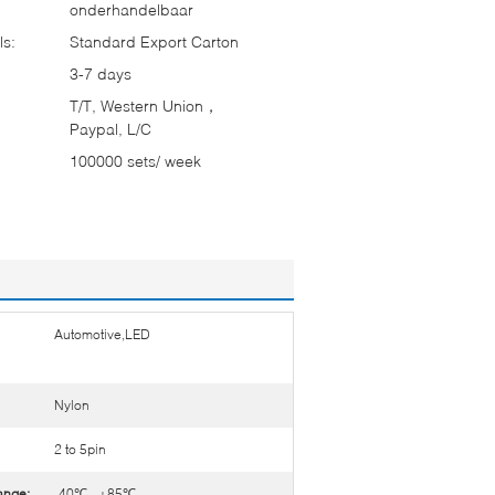
onderhandelbaar
ls:
Standard Export Carton
3-7 days
T/T, Western Union，
Paypal, L/C
100000 sets/ week
Automotive,LED
Nylon
2 to 5pin
ange:
-40℃ - +85℃