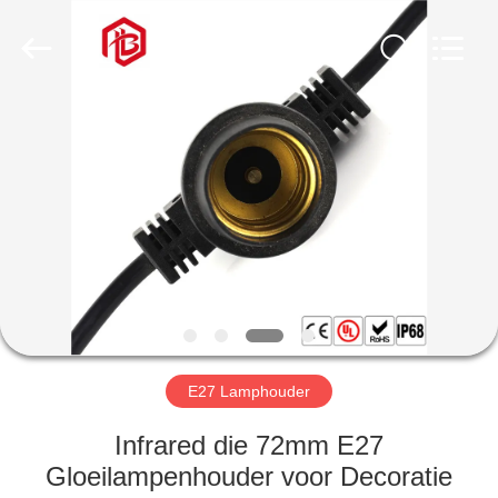
Bett
Electronic
Co.,
Ltd..
All
Rights
Reserved.
HUIS
PRODUCTEN
ONGEVEER
ONS
FABRIEKSREIS
E27 Lamphouder
KWALITEITSCONTROLE
Infrared die 72mm E27
Gloeilampenhouder voor Decoratie