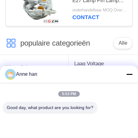
E27 Lamp Pin Lamp
Stand Fittings
onderhandelbaar MOQ:Overeen te komen
CONTACT
populaire categorieën
Alle
Laag Voltage
Waterdichte
Waterdichte
Cirkelschakelaar
Anne han
Schakelaar
5:53 PM
Waterdichte
E27 Lamphouder
Gegevensschakelaar
Good day, what product are you looking for?
Waterdichte
Mannelijke
Waterdichte
Vrouwelijke
Kabelschakelaar