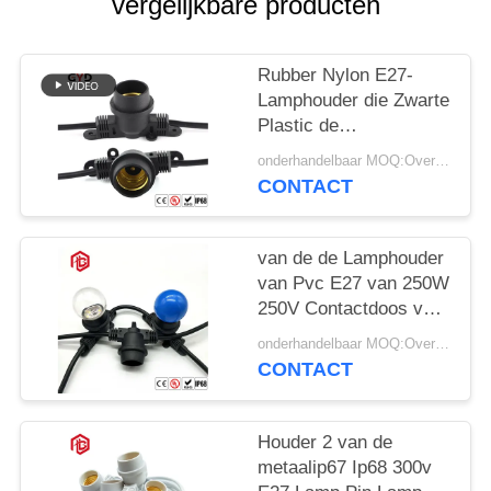
vergelijkbare producten
Rubber Nylon E27-
Lamphouder die Zwarte
Plastic de
Machtscontactdoos
onderhandelbaar MOQ:Overeen te komen
aansteken van de
CONTACT
Lampbasis
van de de Lamphouder
van Pvc E27 van 250W
250V Contactdoos van
de de Basisbol de
onderhandelbaar MOQ:Overeen te komen
Zwarte Phenolic
CONTACT
Houder 2 van de
metaalip67 Ip68 300v