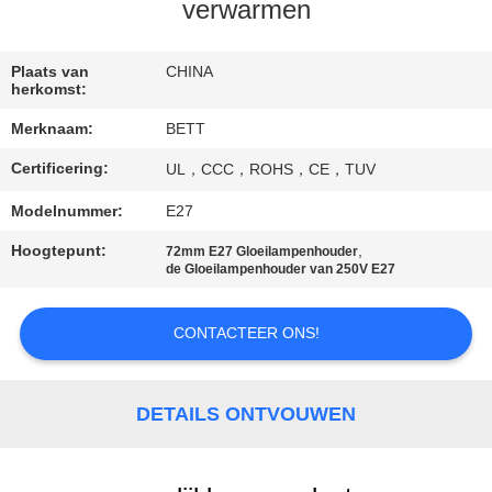
SITEMAP
verwarmen
PRIVACY
Plaats van
CHINA
herkomst:
POLICY
Merknaam:
BETT
Certificering:
UL，CCC，ROHS，CE，TUV
Modelnummer:
E27
Hoogtepunt:
,
72mm E27 Gloeilampenhouder
de Gloeilampenhouder van 250V E27
CONTACTEER ONS!
DETAILS ONTVOUWEN