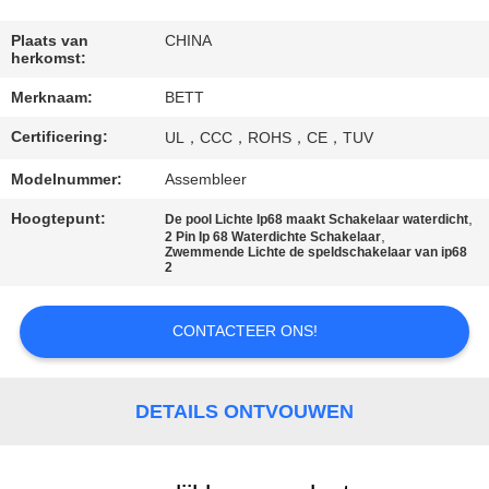
SITEMAP
Plaats van
CHINA
herkomst:
PRIVACY
Merknaam:
BETT
POLICY
Certificering:
UL，CCC，ROHS，CE，TUV
Modelnummer:
Assembleer
Hoogtepunt:
,
De pool Lichte Ip68 maakt Schakelaar waterdicht
,
2 Pin Ip 68 Waterdichte Schakelaar
Zwemmende Lichte de speldschakelaar van ip68
2
CONTACTEER ONS!
DETAILS ONTVOUWEN