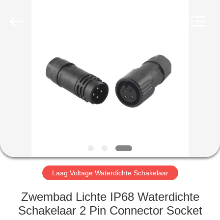
Bett
Electronic
Co.,
Ltd..
All
Rights
Reserved.
HUIS
PRODUCTEN
ONGEVEER
ONS
FABRIEKSREIS
Laag Voltage Waterdichte Schakelaar
KWALITEITSCONTROLE
Zwembad Lichte IP68 Waterdichte
Schakelaar 2 Pin Connector Socket