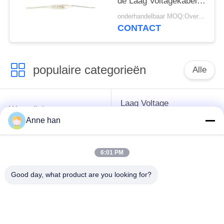
de Laag Voltagekabel
de Elektroschakelaars
onderhandelbaar MOQ:Overeen te komen
waterdicht
CONTACT
populaire categorieën
Alle
Laag Voltage
Waterdichte
Waterdichte
Cirkelschakelaar
Anne han
Schakelaar
6:01 PM
Waterdichte
E27 Lamphouder
Gegevensschakelaar
Good day, what product are you looking for?
Waterdichte
Mannelijke
Waterdichte
Vrouwelijke
Kabelschakelaar