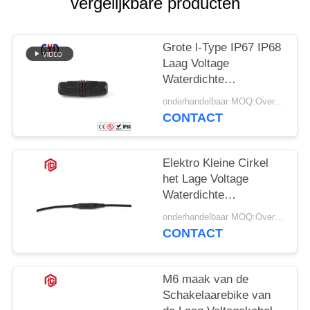
vergelijkbare producten
Grote l-Type IP67 IP68
Laag Voltage
Waterdichte
Schakelaar 2 Speld 3 4
onderhandelbaar MOQ:Overeen te komen
CONTACT
Elektro Kleine Cirkel
het Lage Voltage
Waterdichte
Schakelaar van M6
onderhandelbaar MOQ:Overeen te komen
CONTACT
M6 maak van de
Schakelaarebike van