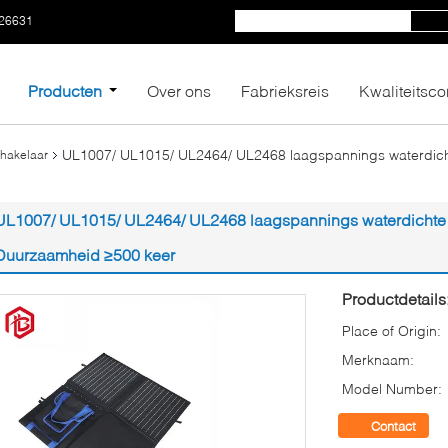
26631
Producten
Over ons
Fabrieksreis
Kwaliteitsco
UL1007/ UL1015/ UL2464/ UL2468 laagspannings waterdi
chakelaar
UL1007/ UL1015/ UL2464/ UL2468 laagspannings waterdicht
Duurzaamheid ≥500 keer
Productdetails
Place of Origin:
Merknaam:
Model Number:
Contact