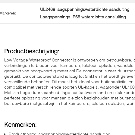
UL2468 laagspanningswaterdichte aansluiting
,
Markeren:
Laagspannings IP68 waterdichte aansluiting
Productbeschrijving:
Low Voltage Waterproof Connector is ontworpen om betrouwbare, 
verbindingen te bieden voor kamperen, telefoon opladen, wandelen
gemaakt van hoogwaardig materiaal.De connector is zeer duurza
gebruikt. De contactweerstand is laag tot 5mΩ en het wordt geleve
verschillende behoeften.Dit maakt het ideaal voor buitenactiviteite
compatibel met verschillende soorten UL-kabels, waaronder UL10
Met zijn hoge duurzaamheid, lage contactweerstand en uitstekende 
perfecte oplossing voor mensen die zich bezighouden met buitenact
betrouwbare metgezel zijn in het kamperen., telefoon opladen, wan
Kenmerken:
Productnaam: laagspanningswaterdichte aansluiting