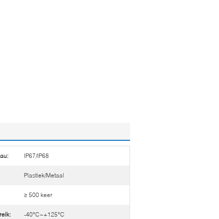
au:
IP67/IP68
Plastiek/Metaal
≥ 500 keer
eik:
-40°C~+125°C