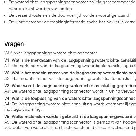
De waterdichte laagspanningsconnector zal via gerenommeerde r
naar de klant worden verzonden.
De verzendkosten en de doorvoertijd worden vooraf geraamd.
De klant ontvangt de trackinginformatie zodra het pakket is verz
Vragen:
V&A over laagspannings waterdichte connector
V1: Wat is de merknaam van de laagspanningswaterdichte aansluit
A1: De merknaam van de laagspanningswaterdichte aansluiting is
V2: Wat is het modelnummer van de laagspanningswaterdichte aans
A2: Het modelnummer van de laagspanningswaterdichte aansluiting
V3: Waar wordt de laagspanningswaterdichte aansluiting geprodu
A3: De waterdichte laagspanningsconnector wordt in China vervaa
V4: Wat is de toepassing van de waterdichte laagspanningsconnec
A4: De laagspanningswaterdichte aansluiting wordt voornamelijk geb
met lage spanning.
V5: Welke materialen worden gebruikt in de laagspanningswaterdich
A5: De waterdichte laagspanningsconnector is gemaakt van hoogwa
voordelen van waterdichtheid, schokdichtheid en corrosiebestendi