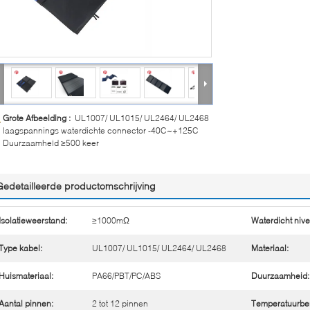
Grote Afbeelding :
UL1007/ UL1015/ UL2464/ UL2468
laagspannings waterdichte connector -40C~+125C
Duurzaamheid ≥500 keer
Gedetailleerde productomschrijving
Isolatieweerstand:
≥1000mΩ
Waterdicht nive
Type kabel:
UL1007/ UL1015/ UL2464/ UL2468
Materiaal:
Huismateriaal:
PA66/PBT/PC/ABS
Duurzaamheid:
Aantal pinnen:
2 tot 12 pinnen
Temperatuurber