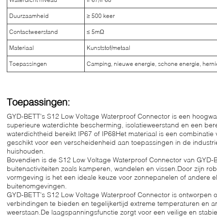
Duurzaamheid
≥ 500 keer
Contactweerstand
≤ 5mΩ
Materiaal
Kunststof/metaal
Toepassingen
Camping, nieuwe energie, schone energie, hern
Toepassingen:
GYD-BETT's S12 Low Voltage Waterproof Connector is een hoogwa
superieure waterdichte bescherming, isolatieweerstand en een ber
waterdichtheid bereikt IP67 of IP68Het materiaal is een combinatie
geschikt voor een verscheidenheid aan toepassingen in de industri
huishouden.
Bovendien is de S12 Low Voltage Waterproof Connector van GYD-B
buitenactiviteiten zoals kamperen, wandelen en vissen.Door zijn ro
vormgeving is het een ideale keuze voor zonnepanelen of andere el
buitenomgevingen.
GYD-BETT's S12 Low Voltage Waterproof Connector is ontworpen o
verbindingen te bieden en tegelijkertijd extreme temperaturen en a
weerstaan.De laagspanningsfunctie zorgt voor een veilige en stabie