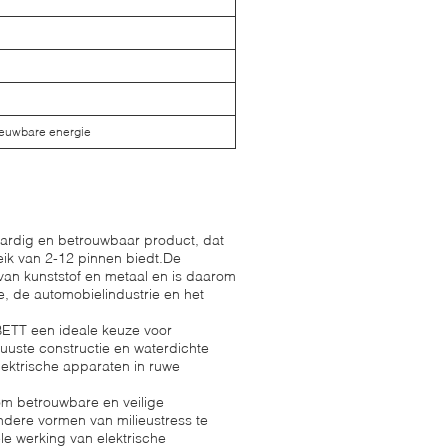
ieuwbare energie
ardig en betrouwbaar product, dat
eik van 2-12 pinnen biedt.De
 van kunststof en metaal en is daarom
e, de automobielindustrie en het
ETT een ideale keuze voor
buuste constructie en waterdichte
ektrische apparaten in ruwe
m betrouwbare en veilige
ndere vormen van milieustress te
le werking van elektrische