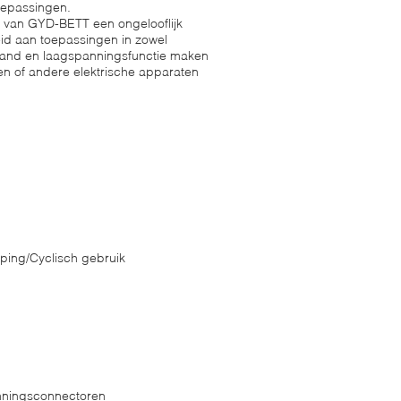
oepassingen.
 van GYD-BETT een ongelooflijk
id aan toepassingen in zowel
erstand en laagspanningsfunctie maken
en of andere elektrische apparaten
ping/Cyclisch gebruik
nningsconnectoren