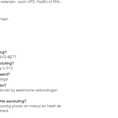
ederijen, zoals UPS, FedEx of DHL,
onden.
ing?
 GYD-BETT.
luiting?
 is S12.
ceerd?
rdigd.
tor?
ruikt bij elektrische verbindingen
te aansluiting?
ardig plastic en metaal en heeft de
gheid.