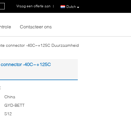
Vraag een offerte aan
|
Dutch
ntrole
Contacteer ons
chte connector -40C~+125C Duurzaamheid
e connector -40C~+125C
:
China
GYD-BETT
S12