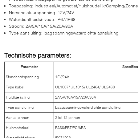
Toepassing: Industrieel/Automotief/Huishoudelijk/Camping/Zonn
Nomenclatuurspanning: 12V/24V
Waterdichtheidsniveau: IP67/IP68
Stroom: 2A/5A/10A/15A/20A/30A
Type aansluiting: laagspanningswaterdichte aansluiting
Technische parameters:
Parameter
Specifica
Standaardspanning
12V/24V
Type kabel
UL1007/ UL1015/ UL2464/ UL2468
Huidige rating
2A/5A/10A/15A/20A/30A
Type aansluiting
Laagspanningswaterdichte aansluiting
Aantal pinnen
2 tot 12 pinnen
Huismateriaal
PA66/PBT/PC/ABS
Waterdicht niveau
IP67/IP68