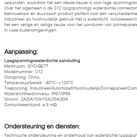
apparaten, waardoor het een ideale keuze is voor lage spanningst
Over het algemeen is de S12 laagspannings waterdichte connector
betrouwbaar en duurzaam product perfect voor een verscheidenhe
industrieel als huishoudelijk gebruik.Het is waterdicht, isolatiewe
het een veilige en veilige keuze voor het aansturen van zonnepanel
in ruwe buitenomgevingen.
Aanpassing:
Laagspanningswaterdichte aansluiting
Merknaam: GYD-BETT
Modelnummer: S12
Oorsprong: China
Temperatuurbereik: -40°C~+125°C
Toepassing: Industrieel/Automotief/Huishoudelijk/Zonnepaneel/Cam
Waterdichtheidsniveau: IP67/IP68
Stroom: 2A/5A/10A/15A/20A/30A
Contactweerstand: ≤ 5 mΩ
Ondersteuning en diensten:
Technische ondersteuning en onderhoud van waterdichte laagspa