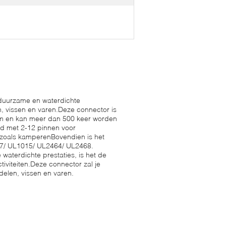
duurzame en waterdichte
, vissen en varen.Deze connector is
am en kan meer dan 500 keer worden
rd met 2-12 pinnen voor
n zoals kamperenBovendien is het
07/ UL1015/ UL2464/ UL2468.
waterdichte prestaties, is het de
iviteiten.Deze connector zal je
delen, vissen en varen.