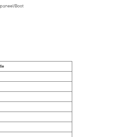
epaneel/Boot
tie