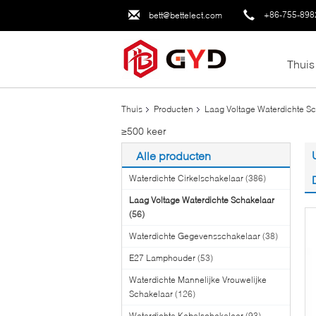
+86-755-898
bett@bettelect.com
Thuis
Thuis
Producten
Laag Voltage Waterdichte S
≥500 keer
Alle producten
Waterdichte Cirkelschakelaar
(386)
Laag Voltage Waterdichte Schakelaar
(56)
Waterdichte Gegevensschakelaar
(38)
E27 Lamphouder
(53)
Waterdichte Mannelijke Vrouwelijke
Schakelaar
(126)
Waterdichte Kabelschakelaar
(93)