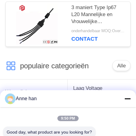
3 maniert Type Ip67
L20 Mannelijke en
Vrouwelijke
Elektroschakelaars
onderhandelbaar MOQ:Overeen te komen
CONTACT
populaire categorieën
Alle
Laag Voltage
Waterdichte
Waterdichte
Cirkelschakelaar
Anne han
Schakelaar
9:50 PM
Waterdichte
E27 Lamphouder
Gegevensschakelaar
Good day, what product are you looking for?