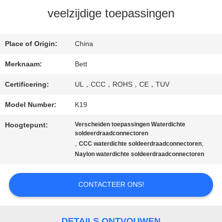
veelzijdige toepassingen
SITEMAP
Place of Origin:
China
Merknaam:
Bett
PRIVACY
Certificering:
UL，CCC，ROHS，CE，TUV
POLICY
Model Number:
K19
Hoogtepunt:
Verscheiden toepassingen Waterdichte
soldeerdraadconnectoren
,
,
CCC waterdichte soldeerdraadconnectoren
Naylon waterdichte soldeerdraadconnectoren
CONTACTEER ONS!
DETAILS ONTVOUWEN