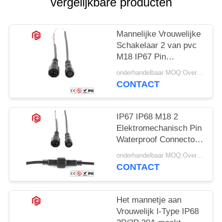
vergelijkbare producten
Mannelijke Vrouwelijke
Schakelaar 2 van pvc
M18 IP67 Pin
Waterproof Connector
onderhandelbaar MOQ:Overeen te komen
CONTACT
IP67 IP68 M18 2
Elektromechanisch Pin
Waterproof Connector
Plug For
onderhandelbaar MOQ:Overeen te komen
CONTACT
Het mannetje aan
Vrouwelijk l-Type IP68