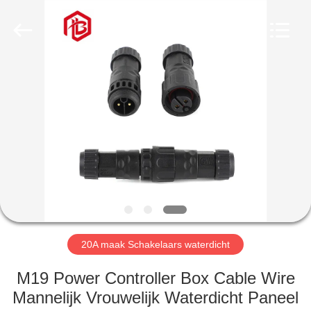
Bett
Electronic
Co.,
Ltd..
All
Rights
Reserved.
HUIS
PRODUCTEN
ONGEVEER
ONS
FABRIEKSREIS
20A maak Schakelaars waterdicht
KWALITEITSCONTROLE
M19 Power Controller Box Cable Wire
Mannelijk Vrouwelijk Waterdicht Paneel