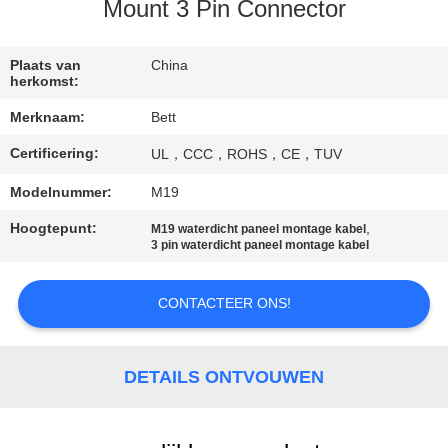
SITEMAP
Mount 3 Pin Connector
PRIVACY
Plaats van
China
herkomst:
POLICY
Merknaam:
Bett
Certificering:
UL，CCC，ROHS，CE，TUV
Modelnummer:
M19
Hoogtepunt:
,
M19 waterdicht paneel montage kabel
3 pin waterdicht paneel montage kabel
CONTACTEER ONS!
DETAILS ONTVOUWEN