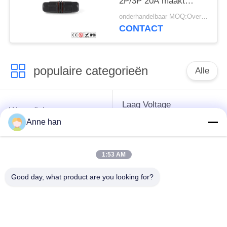
2P/3P 20A maakt
Schakelaars waterdicht
onderhandelbaar MOQ:Overeen te komen
CONTACT
populaire categorieën
Alle
Laag Voltage
Waterdichte
Waterdichte
Cirkelschakelaar
Anne han
Schakelaar
1:53 AM
Waterdichte
E27 Lamphouder
Gegevensschakelaar
Good day, what product are you looking for?
Waterdichte
Mannelijke
Waterdichte
Vrouwelijke
Kabelschakelaar