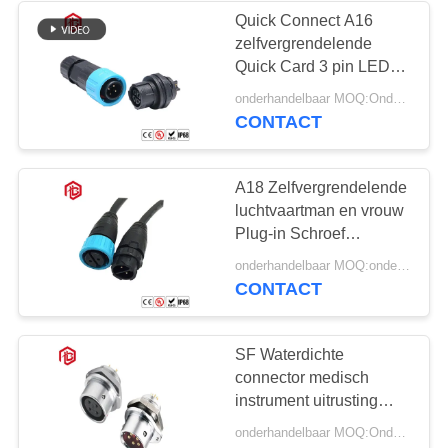
Quick Connect A16
zelfvergrendelende
49
Quick Card 3 pin LED
Het waterdichte
verlichting waterdichte
onderhandelbaar MOQ:Onderhandelbaar
connector
CONTACT
Comité zet
Schakelaar op
A18 Zelfvergrendelende
luchtvaartman en vrouw
Plug-in Schroef
Lasbedrading 5 Pin
36
onderhandelbaar MOQ:onderhandelbaar
Waterdicht
CONTACT
Multi Waterdichte
Photovoltaïsch
Connector
Speldschakelaars
SF Waterdichte
connector medisch
instrument uitrusting
kabel klier cirkelvormige
onderhandelbaar MOQ:Onderhandelbaar
metaal snap-on vliegtuig