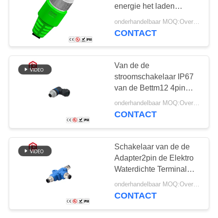
energie het laden
stapelschakelaar hoog
onderhandelbaar MOQ:Overeen te komen
huidige geïsoleerde
CONTACT
129
mannelijke en
Waterdichte
vrouwelijke stop
Van de de
Mannelijke
stroomschakelaar IP67
van de Bettm12 4pin
Vrouwelijke
rechte hoek schakelaar
onderhandelbaar MOQ:Overeen te komen
Schakelaar
van de het paneelkabel
CONTACT
de waterdichte
96
Schakelaar van de de
Waterdichte
Adapter2pin de Elektro
Waterdichte Terminal
Kabelschakelaar
Geleide Vertoning van
onderhandelbaar MOQ:Overeen te komen
het Bettm12 Metaal
CONTACT