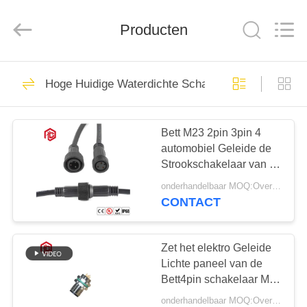
Bett
Electronic
Co.,
Producten
Ltd..
All
Rights
Reserved.
HUIS
477
Hoge Huidige Waterdichte Schakelaar
Waterdichte
PRODUCTEN
Cirkelschakelaar
Bett M23 2pin 3pin 4
automobiel Geleide de
ONGEVEER
Strookschakelaar van de
ONS
speld5pin Overmould
onderhandelbaar MOQ:Overeen te komen
Waterdichte Schakelaar
CONTACT
60
FABRIEKSREIS
Laag Voltage
Zet het elektro Geleide
KWALITEITSCONTROLE
Lichte paneel van de
Waterdichte
Bett4pin schakelaar M12
IP68 de waterdichte
Schakelaar
onderhandelbaar MOQ:Overeen te komen