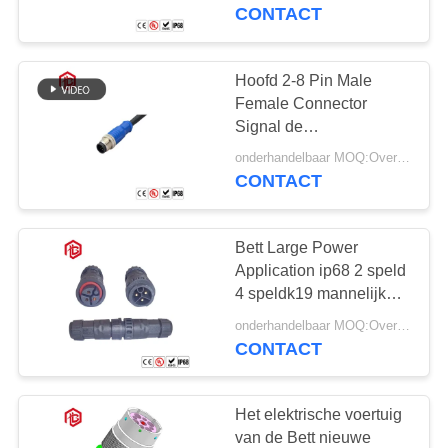
SITEMAP
schakelaar van de
CONTACT
soldeerseldraad op
PRIVACY
Hoofd 2-8 Pin Male
41
POLICY
Female Connector
Waterdichte
Signal de
Transmissiestop van
Gegevensschakelaar
onderhandelbaar MOQ:Overeen te komen
Bettm12 Metaal
CONTACT
Bett Large Power
Application ip68 2 speld
4 speldk19 mannelijke
56
vrouwelijke waterdichte
onderhandelbaar MOQ:Overeen te komen
schakelaar
CONTACT
E27 Lamphouder
Het elektrische voertuig
van de Bett nieuwe