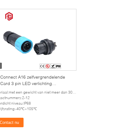
 Connect A16 zelfvergrendelende
Card 3 pin LED verlichting
dichte connector
riaal:met een gewicht van niet meer dan 30 g/m2
tactnummers:2-12
rdicht niveau:IP68
ijfsrating:-40℃~105℃
Contact nu