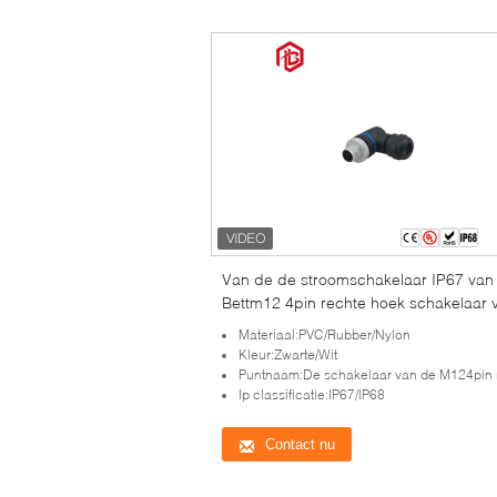
Van de de stroomschakelaar IP67 van
Bettm12 4pin rechte hoek schakelaar 
de het paneelkabel de waterdichte
Materiaal:PVC/Rubber/Nylon
Kleur:Zwarte/Wit
Puntnaam:De schakelaar van de M124pin recht
Ip classificatie:IP67/IP68
Contact nu