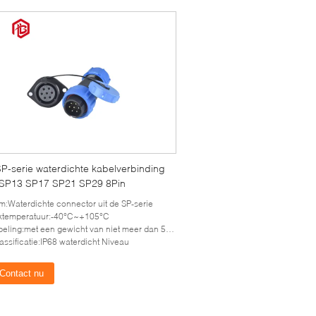
SP-serie waterdichte kabelverbinding
SP13 SP17 SP21 SP29 8Pin
:Waterdichte connector uit de SP-serie
ktemperatuur:-40°C~+105°C
eling:met een gewicht van niet meer dan 50 kg
lassificatie:IP68 waterdicht Niveau
Contact nu