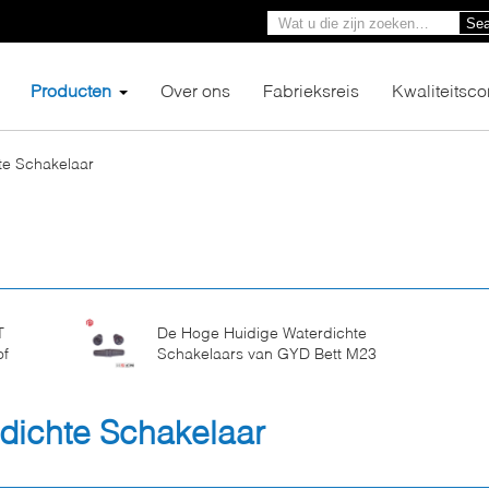
Sea
Producten
Over ons
Fabrieksreis
Kwaliteitsco
te Schakelaar
T
De Hoge Huidige Waterdichte
of
Schakelaars van GYD Bett M23
dichte Schakelaar