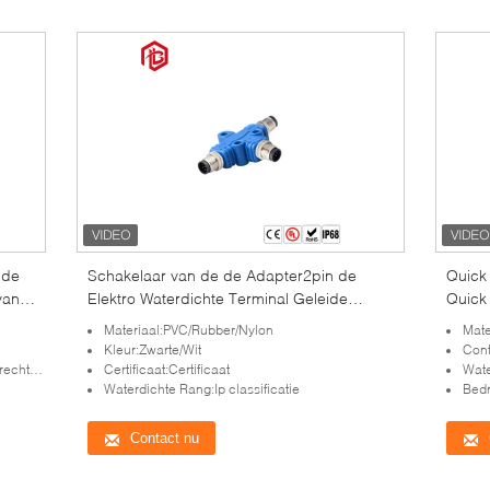
 de
Schakelaar van de de Adapter2pin de
Quick
van
Elektro Waterdichte Terminal Geleide
Quick 
Vertoning van het Bettm12 Metaal
water
Materiaal:PVC/Rubber/Nylon
Mate
Kleur:Zwarte/Wit
Con
e hoek
Certificaat:Certificaat
Wate
Waterdichte Rang:Ip classificatie
Bedr
Contact nu