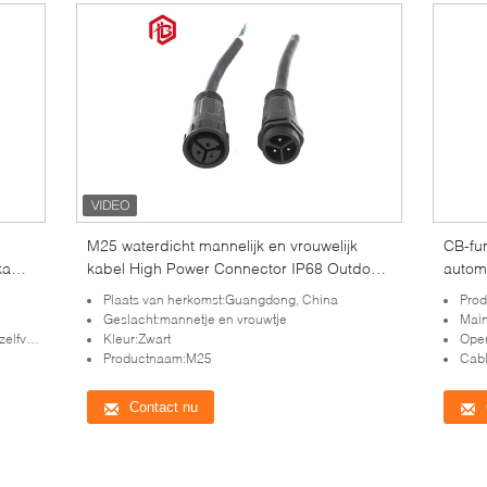
M25 waterdicht mannelijk en vrouwelijk
CB-fun
kabel
kabel High Power Connector IP68 Outdoor
autom
Power Cord
classif
Plaats van herkomst:Guangdong, China
Product 
Geslacht:mannetje en vrouwtje
Main Characteri
ansluiting
Kleur:Zwart
Oper
Productnaam:M25
Cab
Contact nu