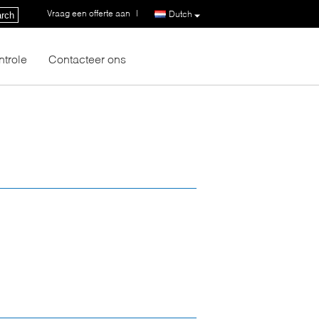
Vraag een offerte aan
|
Dutch
rch
ntrole
Contacteer ons