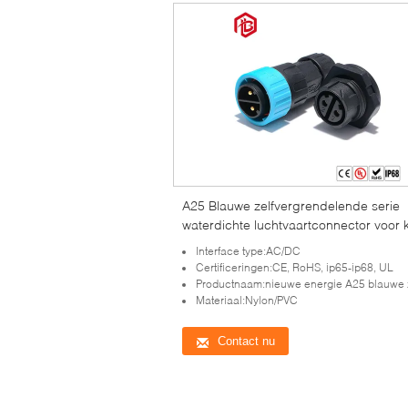
A25 Blauwe zelfvergrendelende serie
waterdichte luchtvaartconnector voor 
3000 paringscycli
Interface type:AC/DC
Certificeringen:CE, RoHS, ip65-ip68, UL
Productnaam:nieuwe energie A25 blauwe zelfvergrendelende serie waterdicht vliegtuigpers type a
Materiaal:Nylon/PVC
Contact nu