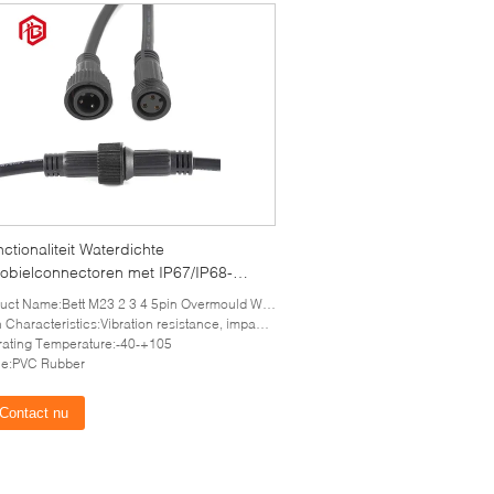
ctionaliteit Waterdichte
obielconnectoren met IP67/IP68-
icatie
Name:Bett M23 2 3 4 5pin Overmould Waterproof Connector Automotive LED Strip Connector
stics:Vibration resistance, impact resistance, stretching resistance socket with cover Cable assembly support Customized cable size and length
ating Temperature:-40-+105
le:PVC Rubber
Contact nu