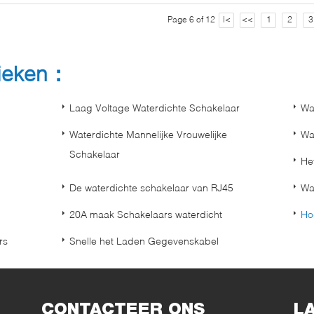
Page 6 of 12
|<
<<
1
2
3
rieken：
Laag Voltage Waterdichte Schakelaar
Wa
Waterdichte Mannelijke Vrouwelijke
Wa
Schakelaar
He
De waterdichte schakelaar van RJ45
Wa
20A maak Schakelaars waterdicht
Ho
rs
Snelle het Laden Gegevenskabel
CONTACTEER ONS
L