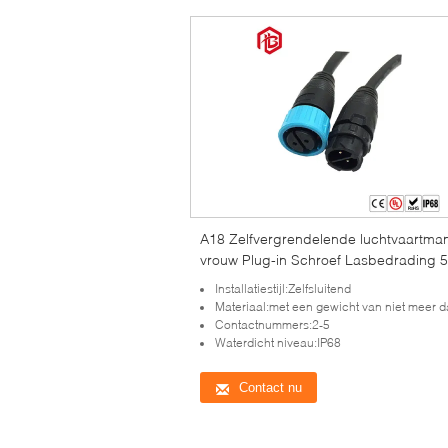
A18 Zelfvergrendelende luchtvaartma
vrouw Plug-in Schroef Lasbedrading 5
Waterdicht Photovoltaïsch Connector
Installatiestijl:Zelfsluitend
Materiaal:met een gewicht van niet meer dan 3
Contactnummers:2-5
Waterdicht niveau:IP68
Contact nu