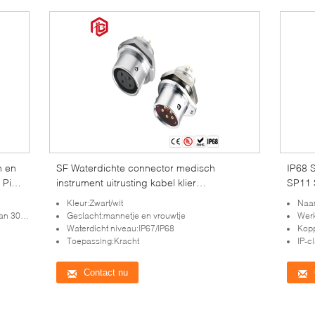
n en
SF Waterdichte connector medisch
IP68 
 Pin
instrument uitrusting kabel klier
SP11 
cirkelvormige metaal snap-on vliegtuig
Kleur:Zwart/wit
Naam
stekker
0 g/m2
Geslacht:mannetje en vrouwtje
Wer
Waterdicht niveau:IP67/IP68
Kopp
Toepassing:Kracht
IP-c
Contact nu