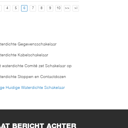
4
5
6
7
8
9
10
>>
>|
terdichte Gegevensschakelaar
terdichte Kabelschakelaar
t waterdichte Comité zet Schakelaar op
terdichte Stoppen en Contactdozen
ge Huidige Waterdichte Schakelaar
AAT BERICHT ACHTER