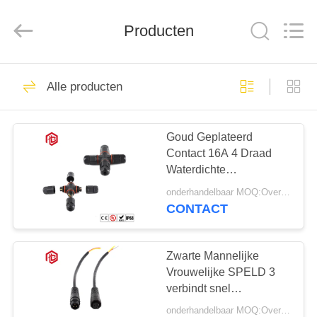
Bett
Electronic
Co.,
Producten
Ltd..
All
Rights
Reserved.
HUIS
343
Alle producten
Waterdichte
PRODUCTEN
Cirkelschakelaar
Goud Geplateerd
Contact 16A 4 Draad
ONGEVEER
Waterdichte
ONS
Schakelaars 3 Speld
onderhandelbaar MOQ:Overeen te komen
CONTACT
60
FABRIEKSREIS
Laag Voltage
Zwarte Mannelijke
KWALITEITSCONTROLE
Vrouwelijke SPELD 3
Waterdichte
verbindt snel
Waterdichte
Schakelaar
onderhandelbaar MOQ:Overeen te komen