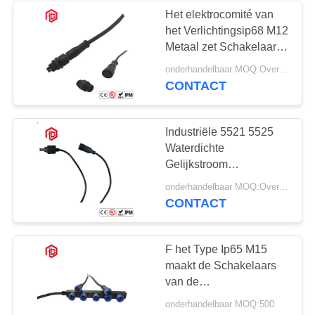
Het elektrocomité van
het Verlichtingsip68 M12
49
Metaal zet Schakelaar
Het waterdichte
op
onderhandelbaar MOQ:Overeen te komen
CONTACT
Comité zet
Schakelaar op
Industriële 5521 5525
Waterdichte
Gelijkstroom
Schakelaarstop en
36
onderhandelbaar MOQ:Overeen te komen
Contactdoos
CONTACT
Multi Waterdichte
Speldschakelaars
F het Type Ip65 M15
maakt de Schakelaars
van de
Landschapsdraad
onderhandelbaar MOQ:500
waterdicht