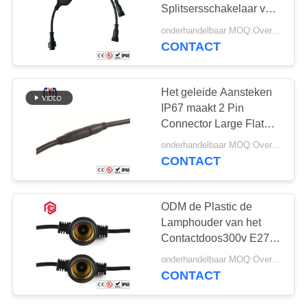
Splitsersschakelaar van
de Speld Waterdichte
onderhandelbaar MOQ:Overeen te komen
Kabel
CONTACT
129
Waterdichte
Het geleide Aansteken
Mannelijke
IP67 maakt 2 Pin
Connector Large Flat
Vrouwelijke
Plug en Contactdoos
onderhandelbaar MOQ:Overeen te komen
Schakelaar
waterdicht
CONTACT
96
ODM de Plastic de
Waterdichte
Lamphouder van het
Contactdoos300v E27
Kabelschakelaar
Porselein bespaart
onderhandelbaar MOQ:Overeen te komen
Energie
CONTACT