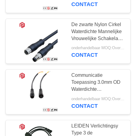
SITEMAP
Draadschakelaars
CONTACT
PRIVACY
De zwarte Nylon Cirkel
41
POLICY
Waterdichte Mannelijke
Waterdichte
Vrouwelijke Schakelaar
van 8A
Gegevensschakelaar
onderhandelbaar MOQ:Overeen te komen
CONTACT
Communicatie
Toepassing 3.0mm OD
Waterdichte
56
Cirkelschakelaar
onderhandelbaar MOQ:Overeen te komen
CONTACT
E27 Lamphouder
LEIDEN Verlichtingsy
Type 3 de