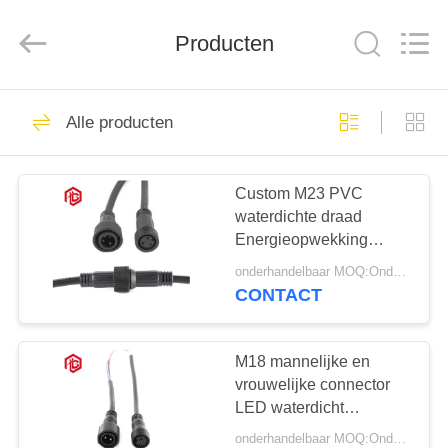
Bett
Electronic
Co.,
Producten
Ltd..
All
Rights
Reserved.
HUIS
299
Alle producten
Waterdichte
PRODUCTEN
Cirkelschakelaar
Custom M23 PVC
waterdichte draad
ONGEVEER
Energieopwekking
ONS
Distribueerde
onderhandelbaar MOQ:Onderhandelbaar
energievoorziening
CONTACT
Waterdichte mannelijke
60
FABRIEKSREIS
en vrouwelijke stekker
Laag Voltage
M18 mannelijke en
KWALITEITSCONTROLE
vrouwelijke connector
Waterdichte
LED waterdicht
connector cirkelvormige
Schakelaar
onderhandelbaar MOQ:Onderhandelbaar