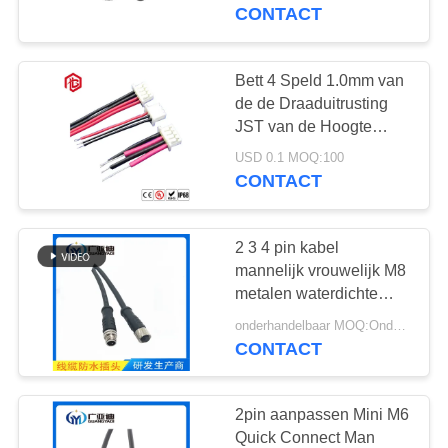
SITEMAP
waterdichte draad
CONTACT
vloerverwarming
connector draad
PRIVACY
Bett 4 Speld 1.0mm van
41
POLICY
de de Draaduitrusting
Waterdichte
JST van de Hoogte
Plastic Schakelaar van
Gegevensschakelaar
USD 0.1 MOQ:100
de de VERPAKKEN EN
CONTACT
VERZENDENdouane
de kabelassemblage
2 3 4 pin kabel
mannelijk vrouwelijk M8
metalen waterdichte
56
connector
onderhandelbaar MOQ:Onderhandelbaar
CONTACT
E27 Lamphouder
2pin aanpassen Mini M6
Quick Connect Man