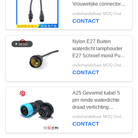
Vrouwelijke connector
met één elektrische
onderhandelbaar MOQ:Onderhandelbaar
draad
CONTACT
129
Waterdichte
Nylon E27 Buiten
Mannelijke
waterdicht lamphouder
E27 Schroef mond Puur
Vrouwelijke
koperen lamphouder
onderhandelbaar MOQ:Onderhandelbaar
Schakelaar
Kroonluchter
CONTACT
Huishoudelijk Buiten
Strip Line
96
A25 Gevormd kabel 5
Waterdichte
pin ronde waterdichte
draad verlichting
Kabelschakelaar
elektrische adapter
onderhandelbaar MOQ:Onderhandelbaar
connector
CONTACT