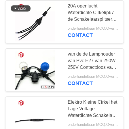
20A openlucht
Waterdichte Cirkelip67
49
de Schakelaarsplitser
Het waterdichte
van de Kabelsplitser
onderhandelbaar MOQ:Overeen te komen
CONTACT
Comité zet
Schakelaar op
van de de Lamphouder
van Pvc E27 van 250W
250V Contactdoos van
de de Basisbol de
36
onderhandelbaar MOQ:Overeen te komen
Zwarte Phenolic
CONTACT
Multi Waterdichte
Speldschakelaars
Elektro Kleine Cirkel het
Lage Voltage
Waterdichte Schakelaar
van M6
onderhandelbaar MOQ:Overeen te komen