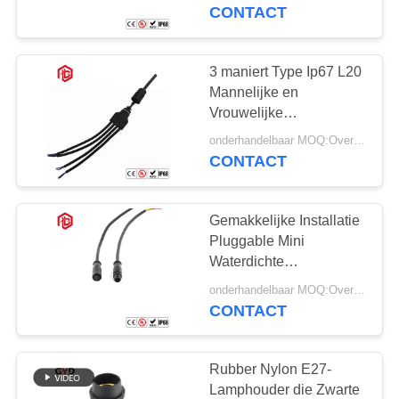
SITEMAP
Batterijschakelaar
CONTACT
PRIVACY
3 maniert Type Ip67 L20
41
POLICY
Mannelijke en
Waterdichte
Vrouwelijke
Elektroschakelaars
Gegevensschakelaar
onderhandelbaar MOQ:Overeen te komen
CONTACT
Gemakkelijke Installatie
Pluggable Mini
Waterdichte
56
Cirkelschakelaar
onderhandelbaar MOQ:Overeen te komen
CONTACT
E27 Lamphouder
Rubber Nylon E27-
Lamphouder die Zwarte