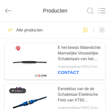
Bett
Electronic
Co.,
Producten
Ltd..
All
Rights
Reserved.
HUIS
473
Alle producten
Waterdichte
PRODUCTEN
Cirkelschakelaar
E het bewijs Waterdichte
Mannelijke Vrouwelijke
ONGEVEER
Schakelaars van het
ONS
Fietsstof
onderhandelbaar MOQ:Overeen te komen
CONTACT
60
FABRIEKSREIS
Laag Voltage
Eersteklas van de de
KWALITEITSCONTROLE
Schakelaar Elektrische
Waterdichte
Fiets van XT60
Waterdichte Cirkel de
Schakelaar
onderhandelbaar MOQ:Overeen te komen