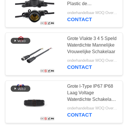
Plastic de
Machtscontactdoos
onderhandelbaar MOQ:Overeen te komen
aansteken van de
CONTACT
129
Lampbasis
Waterdichte
Grote Vlakte 3 4 5 Speld
Mannelijke
Waterdichte Mannelijke
Vrouwelijke Schakelaar
Vrouwelijke
onderhandelbaar MOQ:Overeen te komen
Schakelaar
CONTACT
96
Grote l-Type IP67 IP68
Waterdichte
Laag Voltage
Waterdichte Schakelaar
Kabelschakelaar
2 Speld 3 4
onderhandelbaar MOQ:Overeen te komen
CONTACT